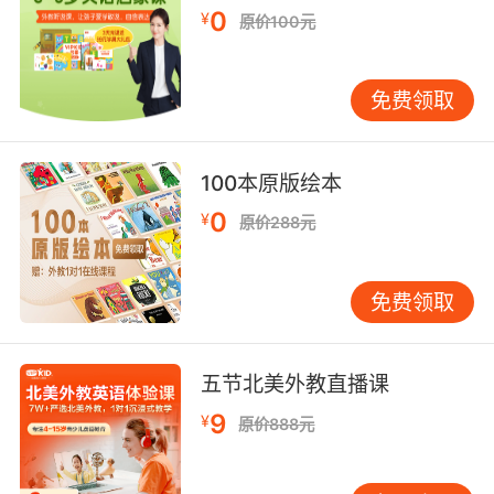
出情绪自我监控能力。
0
¥
原价100元
这种对话模式推动认知结构的螺旋式上升。维果
茨基最近发展区理论在此得到创新应用，外教通
免费领取
过"情感-语言"双支架教学，使学员在心理舒适区
内实现语言突破。例如处理"failure fear"时，先
以"Which part of this mountain looks
100本原版绘本
climbable to you?"的隐喻提问降低防御，再引
0
入"resilience"等高级词汇。数据显示，接受此模
¥
原价288元
式教学的学员，复杂句式掌握速度提升40%，同
时应对挑战的心理弹性指标提高29%。
免费领取
三、教育生态与心理资本的共生关系
VIPKID构建的沉浸式心理支持体系正在重塑在线
五节北美外教直播课
教育生态。平台自主研发的"Emotional Lexicon
Database"收录超800个情绪相关表达，结合AI
9
¥
原价888元
情感识别技术，使外教能精准捕捉学员0.5秒级微
表情变化。2023年教学报告显示，使用该数据库