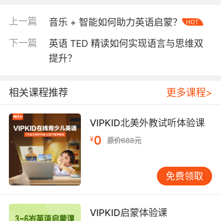
母语低37%，但VIPKID的跟踪数据显示，采用心
理咨询话术的课程中，学员自我披露意愿提升2.3
上一篇
音乐 + 智能如何助力英语启蒙？
HOT
倍。当外教以"Your courage to share this is
下一篇
英语 TED 精读如何实现语言与思维双
itself a kind of strength"替代简单语法纠正时，
实质上在构建"试错-接纳-成长"的心理支持系
提升？
统，这种情感确认机制有效降低语言学习中的羞
耻感阈值。
相关课程推荐
更多课程>
二、语言疗愈与认知重构的协同效应
心理咨询对话为英语学习注入心理疗愈属性。牛
VIPKID北美外教试听体验课
津大学语言教育研究所指出，将心理状态具象化
0
¥
原价688元
为语言符号的过程，能激活大脑前额叶皮层的神
经可塑性。在VIPKID课堂实践中，外教引导学员
用英语绘制"Emotion Vocabulary Map"，将抽象
免费领取
情绪转化为可视化词汇网络。某北京学员通
过"anger=red storm inside my head"的意象表
达，不仅掌握相关形容词，更在后续课程中发展
VIPKID启蒙体验课