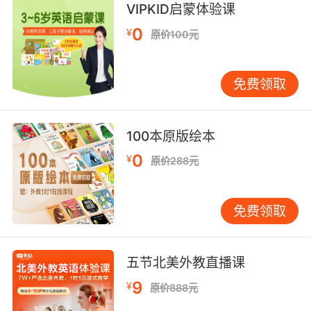
VIPKID启蒙体验课
0
¥
原价100元
免费领取
100本原版绘本
0
¥
原价288元
免费领取
五节北美外教直播课
9
¥
原价888元