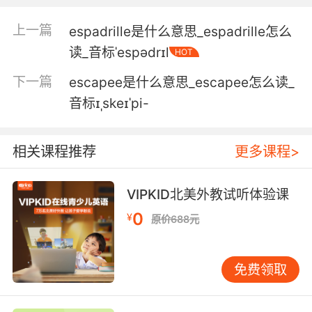
makes him our special for today.
上一篇
espadrille是什么意思_espadrille怎么
帮厨发现的受害者 藏在小蜗牛和巧克力摩卡之间
读_音标ˈespədrɪl
HOT
算是今天的"特色菜"了
下一篇
escapee是什么意思_escapee怎么读_
音标ɪˌskeɪˈpi-
相关课程推荐
更多课程>
VIPKID北美外教试听体验课
0
¥
原价688元
免费领取