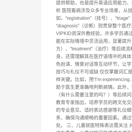
提供帮助，也是提升英语应用能力、
析 医院看病涉及众多专业场景，从
如，“registration”（挂号）、“t
“diagnosis”（诊断）则贯穿
VIPKID资深外教经验，许多学员
能在实际情境中灵活运用，显著提升了交流效
方）、“treatment”（治疗）
身，还需理解其在医疗语境中的具体含
色扮演、情景对话等互动环节，让学
技巧与礼仪不可或缺 仅仅掌握词汇
样关键。比如，用“I’m experienc
助于医生更准确地判断病情。此外，学会询问“Is the
（有什么需要注意的吗？）等后续问题
教育专家指出，培养学员的跨文化交
的专业意见、适时表达感谢等礼仪细
系、确保沟通顺畅的重要因素。通过
处。 三、儿童就医特殊表达需关注