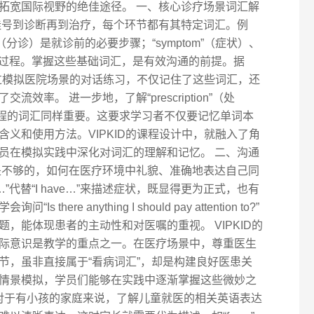
拓宽国际视野的绝佳途径。 一、核心诊疗场景词汇解
挂号到诊断再到治疗，每个环节都有其特定词汇。例
riage”（分诊）是就诊前的必要步骤；“symptom”（症状）、
整个医疗过程。掌握这些基础词汇，是有效沟通的前提。据
通过模拟医院场景的对话练习，不仅记住了这些词汇，还
率。 进一步地，了解“prescription”（处
等后续流程的词汇同样重要。这要求学习者不仅要记忆单词本
义和使用方法。VIPKID的课程设计中，就融入了角
员在模拟实践中深化对词汇的理解和记忆。 二、沟通
是不够的，如何在医疗环境中礼貌、准确地表达自己同
ing…”代替“I have…”来描述症状，既显得更为正式，也有
re anything I should pay attention to?”
，能体现患者的主动性和对医嘱的重视。 VIPKID的
际意识是教学的重点之一。在医疗场景中，尊重医生
节，虽非直接属于“看病词汇”，却是构建良好医患关
情景模拟，学员们能够在实践中逐渐掌握这些微妙之
 对于有小孩的家庭来说，了解儿童就医的相关英语表达