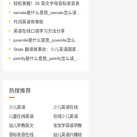
轻松掌握！26 英文字母音标发音表
senate是什么意思_senate怎么读_音标'senət
代词英语有哪些
英语在线口语学习方法分享
juvenile是什么意思_juvenile怎么读_音标ˈdʒu-vənaɪl
State 翻译故事会：少儿英语国家文化探索
petrify是什么意思_petrify怎么读_音标ˈpetrɪfaɪ
热搜推荐
少儿英语
少儿英语在线
儿童在线英语
在线少儿英语
幼儿早教英文
宝宝学英语早教
音标发音在线试听
幼儿英语兴趣班