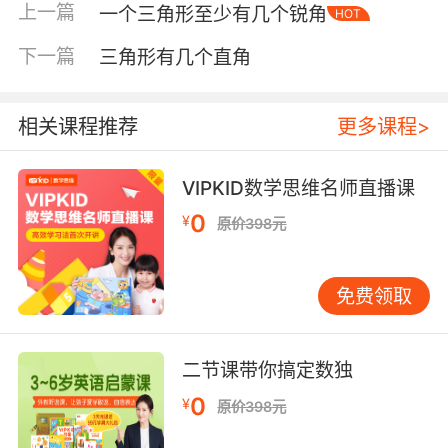
上一篇
一个三角形至少有几个锐角
HOT
下一篇
三角形有几个直角
相关课程推荐
更多课程>
VIPKID数学思维名师直播课
0
¥
原价398元
内容简介
免费领取
《幼儿生活能力第一书》是一套曾荣获2012年美
国“最佳妈妈选择奖”金奖的大奖精品。该书专为
二节课带你搞定数独
0-3岁宝宝量身打造。根据宝宝成长的特点，结
合宝宝日常生活的简单小事，从生活习惯和行为
0
¥
原价398元
习惯两方面出发，全方位解决宝宝成长所面临的