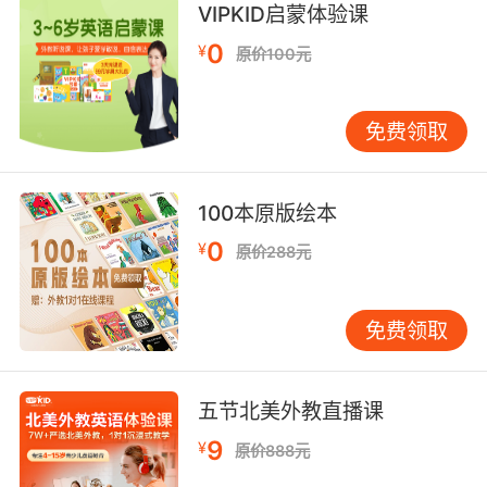
VIPKID启蒙体验课
语营养标签已成为现代生活的第二语言。美国
0
FDA要求食品包装必须标注Daily Value（每日参
¥
原价100元
考值），欧盟则采用Nutrition Declaration（营
养声明）体系。VIPKID实景英语课程设计超市购
免费领取
物场景，学员在比较saturated fat（饱和脂肪）
与trans fat（反式脂肪）标签时，既掌握核心词
汇，更建立健康消费意识。追踪调查显示，83%
100本原版绘本
的学员家庭开始主动关注食品成分表。 饮食文化
传播中，词汇承载着价值观碰撞。comfort
0
¥
原价288元
food（安慰食品）在西方指心理抚慰食物，而中
文养生食品强调预防保健。VIPKID文化融合课程
免费领取
通过对比bone soup（骨头汤）的钙质吸收争议
与green smoothie（绿色思慕雪）的抗氧化宣
传，引导学员用英语辩证分析饮食观念差异。这
五节北美外教直播课
种跨文化理解能力，使学员在国际交流中既能准
确表达food sovereignty（食物主权）等概念，
9
¥
原价888元
又能传播中华食疗智慧。 结语与展望 英语营养学