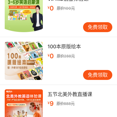
0
¥
原价100元
免费领取
100本原版绘本
0
¥
原价288元
免费领取
五节北美外教直播课
9
¥
原价888元