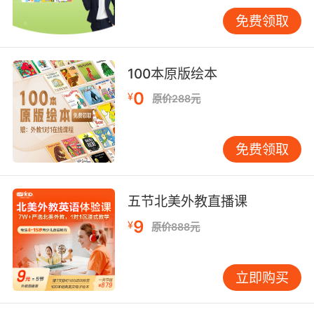
过Scripting Language（脚本语言）编写对话逻
免费领取
辑，在Playtesting（试玩测试）环节反复优化作
品。这种PBL（项目制学习）模式印证了斯坦福
大学Duckworth教授的观点：当学习者以Game
100本原版绘本
Developer（游戏开发者）身份参与创作时，语
0
¥
原价288元
言输出量较传统课堂增加2.8倍。 三、技术实现
路径：破解教育游戏开发瓶颈 工具平台的选择直
接影响教学转化效率。Unity和Unreal Engine等
免费领取
引擎中的Scene Editor（场景编辑器）Material
Creator（材质创建器）等专业工具，经过
VIPKID技术团队的二次开发，已适配教育场景需
五节北美外教直播课
求。通过封装Drag-and-Drop（拖拽式操作）模
9
¥
原价888元
块，非技术人员也能使用Behavior Tree（行为
树）设计NPC（非玩家角色）的对话逻辑。
GitHub上的教育游戏开源项目显示，采用Visual
立即购买
Scripting（可视化编程）技术的课堂，开发效率
提升60%。 人工智能技术的渗透带来新的可能