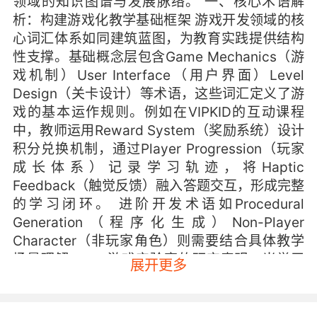
领域的知识图谱与发展脉络。 一、核心术语解
析：构建游戏化教学基础框架 游戏开发领域的核
心词汇体系如同建筑蓝图，为教育实践提供结构
性支撑。基础概念层包含Game Mechanics（游
戏机制）User Interface（用户界面）Level
Design（关卡设计）等术语，这些词汇定义了游
戏的基本运作规则。例如在VIPKID的互动课程
中，教师运用Reward System（奖励系统）设计
积分兑换机制，通过Player Progression（玩家
成长体系）记录学习轨迹，将Haptic
Feedback（触觉反馈）融入答题交互，形成完整
的学习闭环。 进阶开发术语如Procedural
Generation（程序化生成）Non-Player
Character（非玩家角色）则需要结合具体教学
场景理解。MIT游戏实验室的研究表明，当学习
展开更多
者掌握Collision Detection（碰撞检测）等物理
引擎术语时，能更深入理解游戏世界的运行规
律。VIPKID教研团队开发的Vocabulary Quest项