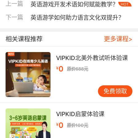
上一篇
英语游戏开发术语如何赋能教学？
HOT
目中，通过Adaptive Difficulty（动态难度调
整）算法，使Enemy AI（敌人人工智能）模块能
下一篇
英语游学如何助力语言文化双提升？
根据学员水平生成定制化挑战，印证了技术术语
与教学实效的紧密关联。 二、教学场景应用：打
造沉浸式语言环境 在VIPKID的虚拟课堂中，游戏
相关课程推荐
更多课程>
开发词汇转化为具体的教学工具。Gamification
Elements（游戏化元素）被拆解为可操作的教学
VIPKID北美外教试听体验课
模块：教师利用Leaderboard（排行榜）激发竞
0
¥
原价688元
争意识，通过Achievement System（成就系
统）培养目标导向，借助Branching
Narrative（分支叙事）创造多结局学习路径。剑
免费领取
桥大学教育研究院的跟踪数据显示，采用
Choice-Based Learning（选择式学习）模式的
课程，学员词汇留存率提升37%。 跨学科项目实
VIPKID启蒙体验课
践中，Modding Community（模组社区）概念
0
¥
原价100元
被创新应用。VIPKID推出的Game Jam活动中，
学员运用Asset Store（资源商店）获取素材，通