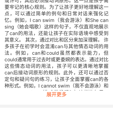
或许可，其后必须接动词原形。这一点是孩子需
要牢记的核心规则。为了让孩子更好地理解这一
点，可以通过简单的例句和日常对话来强化记
忆。例如，I can swim（我会游泳）和She can
sing（她会唱歌）这样的句子，不仅直观地展示
了can的用法，还能让孩子在实际语境中感受到
其意义。 其次，通过对比和区分来加深理解。 许
多孩子在初学时会混淆can与其他情态动词的用
法。例如，can和could虽然都表示能力，但
could通常用于过去时或更委婉的表达。通过对比
这些情态动词的用法，孩子可以更清晰地掌握
can后接动词原形的规则。此外，还可以通过否
定句和疑问句的练习，让孩子全面掌握can的各
种形式。例如，I cannot swim（我不会游泳）和
Can you swim?（你会游泳吗？）这样的句子，
展开更多
可以帮助孩子更好地理解和运用can的否定和疑
问形式。 再者，利用游戏和互动活动提高学习兴
趣。 对于孩子来说，枯燥的语法规则往往难以引