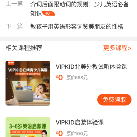
上一篇
介词后面跟动词的规则：少儿英语必备
起他们的兴趣。因此，将can后接动词原形的规
知识
HOT
则融入游戏和互动活动中，是一种非常有效的教
学方法。例如，可以设计一些角色扮演游戏，让
下一篇
教孩子用英语形容词赞美朋友的性格
孩子在模拟的情境中使用can来表达自己的能力
或请求许可。这样不仅能让学习过程更加有趣，
还能帮助孩子在实践中巩固所学知识。 此外，鼓
相关课程推荐
更多课程>
励孩子在日常生活中运用can。 语言学习的最终
目的是能够在实际生活中运用。因此，家长和老
VIPKID北美外教试听体验课
师应鼓励孩子在日常生活中多使用can来表达自
0
¥
己的想法和需求。例如，在家庭对话中，孩子可
原价688元
以用Can I have a cookie?（我可以吃一块饼干
吗？）来表达自己的请求；在学校里，孩子可以
免费领取
用I can help you（我可以帮你）来表达自己的能
力。通过不断的实践，孩子可以逐渐熟练掌握
can后接动词原形的规则。 最后，定期复习和巩
VIPKID启蒙体验课
固是必不可少的。 任何语言技能的学习都需要不
0
¥
断的复习和巩固。对于can后接动词原形的规
原价100元