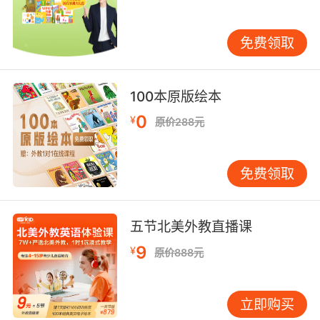
则，家长和老师应定期安排复习任务，帮助孩子
巩固所学知识。可以通过练习题、小测验或口头
免费领取
表达等方式，检查孩子对can用法的掌握情况，
并及时纠正错误。通过持续的复习和巩固，孩子
可以更加熟练地运用can后接动词原形的规则。
100本原版绘本
总之，帮助孩子掌握can后接动词原形的规则，
0
¥
需要从明确基本用法、对比区分、提高学习兴
原价288元
趣、鼓励实际运用和定期复习等方面入手。通过
科学的教学方法和耐心的引导，孩子可以轻松掌
免费领取
握这一语法点，并在实际生活中灵活运用。
五节北美外教直播课
9
¥
原价888元
立即购买