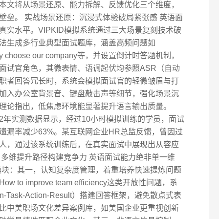
本文将从场景还原、能力拆解、反馈优化三个维度，
壁垒。 实战场景还原：沉浸式体验破局紧张感 英语面
实水平。VIPKID模拟系统通过三大场景复刻技术破
法生成多行业典型面试题库，涵盖高频问题如
ect、Why choose our company等，并设置倒计时答题机制，
面试官角色，其微表情、语调起伏均参照ASR（自动
职者回答冗长时，系统会模拟面试官的轻微皱眉与打
加入办公室背景音、键盘敲击声等细节，强化场景沉
入假说理论指出，低焦虑环境能显著提升语言输出质量。
022年实测数据显示，经过10小时模拟训练的学员，面试
遗漏率减少63%。某互联网企业HR总监反馈，曾因过
人，通过该系统训练后，在真实面试中展现出从容应
：多维提升路径构建竞争力 英语面试能力绝非单一维
练模块：其一，认知复杂度管理，着重培养快速提炼问题
 improve team efficiency这类开放性问题，系
-Task-Action-Result）搭建回答框架，避免散点式表
比中美职场文化差异案例库，如美国企业更重视创新