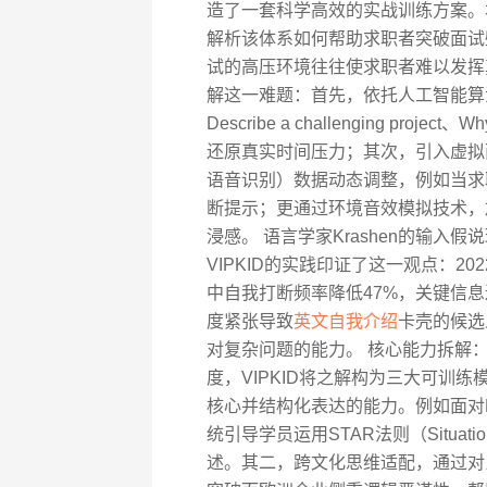
造了一套科学高效的实战训练方案。
解析该体系如何帮助求职者突破面试
试的高压环境往往使求职者难以发挥真
解这一难题：首先，依托人工智能算
Describe a challenging proj
还原真实时间压力；其次，引入虚拟
语音识别）数据动态调整，例如当求
断提示；更通过环境音效模拟技术，
浸感。 语言学家Krashen的输
VIPKID的实践印证了这一观点：2
中自我打断频率降低47%，关键信息
度紧张导致
英文自我介绍
卡壳的候选
对复杂问题的能力。 核心能力拆解
度，VIPKID将之解构为三大可训
核心并结构化表达的能力。例如面对How to
统引导学员运用STAR法则（Situation
述。其二，跨文化思维适配，通过对