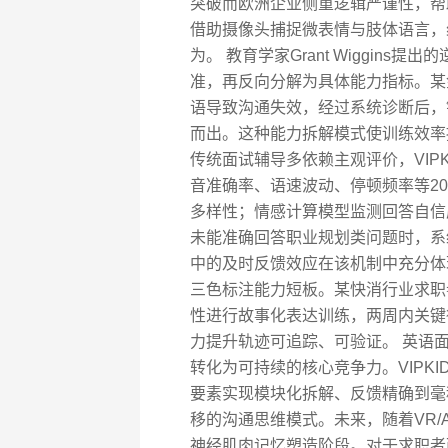
突破而欧洲企业侧重逻辑严谨性，帮
借助摄像头捕捉微表情与肢体语言，
为。 教育学家Grant Wiggin
准，再反向分解为具体能力指标。某
语导致沟通失效，经过系统诊断后，
而出。这种能力拆解模式使训练效率
传统面试辅导多依赖主观评价，VIP
音准确率、语速波动、停顿频率等2
多样性；情感计算模型监测回答自信
未能准确回答职业规划类问题时，系
中的及时反馈效应在该机制中充分体
三色标注能力短板。某快消行业求职
性进行故事化表达训练，两周内关键得
力提升轨迹可追踪、可验证。 英语
转化为可持续的核心竞争力。VIPK
要素实现模块化拆解、反馈精确到毫
移的沟通思维模式。未来，随着VR
神经肌肉记忆塑造阶段。对于求职者