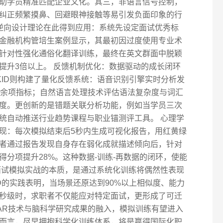
助学员精准匹配企业文化。其三，非语言信号控制，
纠正频繁摸鼻、回避眼神接触等易引发负面印象的行
s提出的逆向设计理论在此得到应用：系统先设定面试优秀标
金融机构管培生案例显示，其最初因过度使用专业术
针对性强化通俗化翻译训练，最终在英文群面中脱颖
提升3倍以上。 反馈机制优化：数据驱动的成长闭环
KID则构建了量化反馈系统：语音识别引擎实时分析发
0余项指标；自然语言处理技术评估语法复杂度与词汇
度。更创新的是错题关联分析功能，例如当学员三次
统自动推送行业趋势课程与职业锚测评工具。 心理学
现：每次模拟结束后5秒内生成可视化报告，用红黄绿
者通过报告发现自身存在弱化成就描述倾向后，针对
分项提升28%。这种数据-训练-再数据的闭环，使能
面试模拟实战的本质，是通过系统化训练将偶然性表现
ID的实践表明，当场景还原达到90%以上相似度、能力
秒级时，求职者不仅能应对特定面试，更形成了可迁
/AR技术与脑科学研究成果的融入，模拟训练有望进入
而言，尽早拥抱科学化训练体系，将是赢得国际化职