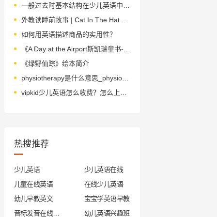
一般过去时基本结构在少儿英语中的应用
外教读睡前故事 | Cat In The Hat 戴着帽子的猫
如何用英语描述商品的实用性？
《A Day at the Airport斯凯瑞童书-飞机场的一天》绘本简介
《绿野仙踪》绘本简介
physiotherapy是什么意思_physiotherapy怎么读_音标ˌfɪzɪəʊˈθerəpɪ
vipkid少儿英语怎么收费？怎么上课？
热搜推荐
少儿英语
少儿英语在线
儿童在线英语
在线少儿英语
幼儿早教英文
宝宝学英语早教
音标发音在线试听
幼儿英语兴趣班