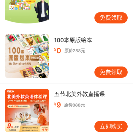
maintain classroom discipline而非逐字翻译。
进阶层面则需掌握教学话术的韵律感，如用Let’s
免费领取
clap our hands like birds替代Please flap your
hands，通过拟声词增强儿童吸引力。 VIPKID资
深教研团队发现，优秀教师普遍具备三元语言能
100本原版绘本
力：标准发音占比30%，课堂指令清晰度占
0
¥
40%，情感互动语言占30%。模拟实战中特别设
原价288元
置教学用语库专项训练，涵盖300+课堂常用句
型，通过情景扮演纠正OK, let’s start等口头禅，
免费领取
培养自然流畅的教学语言节奏。 四、非语言沟通
艺术：打造立体化教师形象 梅拉比安教授的研究
表明，非语言信号传递的信息量占比高达70%。
五节北美外教直播课
在模拟面试中，求职者需同步优化视觉呈现与环
9
¥
境互动。着装方面建议选择纯色衬衫搭配柔和色
原价888元
系外套，既符合教育行业专业度，又能通过色彩
心理学营造亲和力。肢体语言训练聚焦开放型站
立即购买
姿45度侧身讲解等细节，避免双臂交叉造成的距