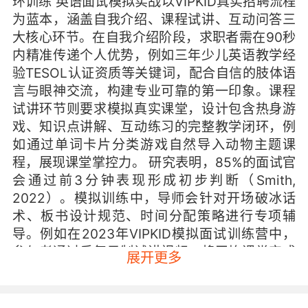
环训练 英语面试模拟实战以VIPKID真实招聘流程
为蓝本，涵盖自我介绍、课程试讲、互动问答三
大核心环节。在自我介绍阶段，求职者需在90秒
内精准传递个人优势，例如三年少儿英语教学经
验TESOL认证资质等关键词，配合自信的肢体语
言与眼神交流，构建专业可靠的第一印象。课程
试讲环节则要求模拟真实课堂，设计包含热身游
戏、知识点讲解、互动练习的完整教学闭环，例
如通过单词卡片分类游戏自然导入动物主题课
程，展现课堂掌控力。 研究表明，85%的面试官
会通过前3分钟表现形成初步判断（Smith,
2022）。模拟训练中，导师会针对开场破冰话
术、板书设计规范、时间分配策略进行专项辅
导。例如在2023年VIPKID模拟面试训练营中，
参与者通过反复录制试讲视频，将平均课堂完成
展开更多
度从68%提升至89%，显著降低因超时导致的扣
分风险。 二、高频问题应对策略：构建结构化应
答体系 针对VIPKID面试中高频出现的六大类问