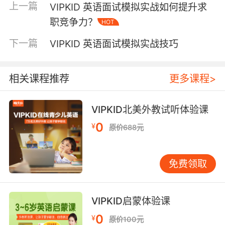
上一篇
VIPKID 英语面试模拟实战如何提升求
题，模拟实战训练强调STAR法则的应用。以如何
职竞争力？
HOT
处理学生课堂走神为例，优秀应答需遵循情境描
述（Situation）、任务分析（Task）、行动方案
下一篇
VIPKID 英语面试模拟实战技巧
（Action）、结果评估（Result）的逻辑链条：
在北美外教课上，当学生注意力分散时，我会先
暂停讲解，用拍手韵律歌重新吸引关注
相关课程推荐
更多课程>
（S&T），接着调整教学节奏，将知识点融入角
色扮演游戏（A），最终实现90%学生的课堂参
VIPKID北美外教试听体验课
与度提升（R）。 语言学家Krashen的输入假说
0
¥
理论在此得到印证：应答内容需符合i+1原则，既
原价688元
展现教学专业性，又保持语言简洁度。模拟训练
数据显示，采用结构化应答的求职者，问题回答
免费领取
完整度提升40%，同时减少冗余表达带来的理解
偏差。 三、教学语言精进之道：从准确到生动的
跨越 英语面试中的语言能力评估包含准确性、流
VIPKID启蒙体验课
畅性、适切性三个维度。基础层面需杜绝语法错
0
¥
误与中式直译，例如将维持课堂纪律译为
原价100元