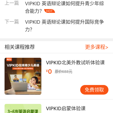
上一篇
VIPKID 英语辩论课如何提升青少年综
轨。 二、语言表达利刃 精准恰当的词汇运用是英
合能力？
HOT
语辩论赛场上的制胜法宝之一。辩论绝非日常闲
聊，专业术语与高级词汇的巧妙植入，能让表达
下一篇
VIPKID 英语辩论课如何提升国际竞争
更具权威性。以探讨“The impact of artificial
力？
intelligence on employment”为例，熟练运用
“automation（自动化）”“disruptive
innovation（颠覆性创新）”等词汇，精准描述人
相关课程推荐
更多课程>
工智能对就业市场的冲击与变革，相较于通俗表
述，更能彰显对议题的深刻理解。 语句结构上，
VIPKID北美外教试听体验课
长短句错落有致方能尽显节奏感与表现力。简短
0
有力的短句适于抛出犀利观点，如“AI is not a
¥
原价688元
job slayer; it’s a job transformer.（人工智能非
岗位杀手，实为岗位转型器）”干净利落地表明立
免费领取
场。而长句则可细腻阐述复杂逻辑，“In the
context of the rapid development of AI,
where numerous repetitive tasks are being
VIPKID启蒙体验课
automated, it is imperative for the labor force