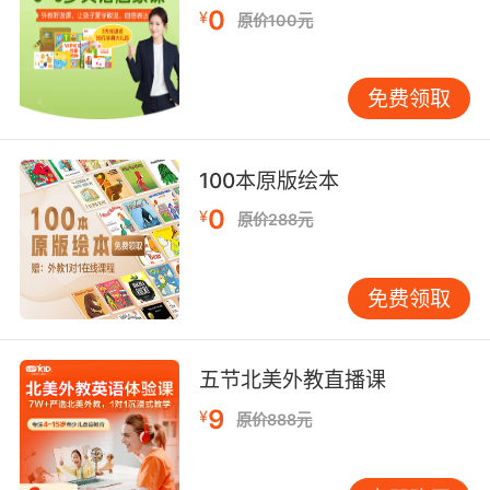
0
to acquire new skills and embrace continuous
¥
原价100元
learning, otherwise they will be left behind in
the fierce competition of the job market.（在
免费领取
人工智能飞速发展的背景下，众多重复性任务实
现自动化，劳动力迫切需掌握新技能并秉持终身
学习理念，否则将在激烈的职场竞争中被淘汰）”
100本原版绘本
层层递进，深入剖析。VIPKID 凭借丰富外教资
源，让学生沉浸于纯正英语语境，不断打磨语言
0
¥
原价288元
表达这把锐利宝剑。 三、团队协作纽带 英语辩论
赛绝非孤军奋战，团队协作如同坚韧绳索，将各
免费领取
方力量紧紧凝聚。一辩开场需奠定基调，凭借沉
稳气场与清晰陈述，勾勒出己方辩论蓝图，犹如
先锋官抢占先机。二辩则要敏锐捕捉对方漏洞，
五节北美外教直播课
迅速反应，以犀利反击巩固阵地，恰似中场悍将
冲锋陷阵。三辩肩负总结升华之责，梳理全场交
9
¥
原价888元
锋要点，强化己方优势，宛如压阵主帅坐镇指
挥。 自由辩论环节更是团队默契的大考验。成员