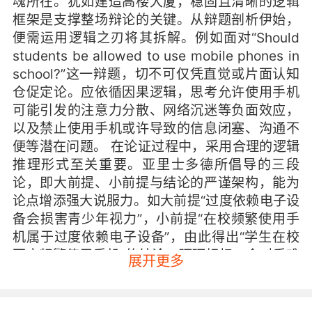
魂所在。犹如建造高楼大厦，稳固且清晰的逻辑
框架是支撑整场辩论的关键。从辩题剖析伊始，
便需运用逻辑之刃将其拆解。例如面对“Should
students be allowed to use mobile phones in
school?”这一辩题，切不可仅凭直觉或片面认知
仓促定论。应依循因果逻辑，思考允许使用手机
可能引发的注意力分散、网络沉迷等负面效应，
以及禁止使用手机或许导致的信息闭塞、沟通不
便等潜在问题。 在论证过程中，采用合理的逻辑
推理形式至关重要。亚里士多德所倡导的三段
论，即大前提、小前提与结论的严谨架构，能为
论点增添强大说服力。如大前提“过度依赖电子设
备会损害青少年视力”，小前提“在校频繁使用手
机属于过度依赖电子设备”，由此得出“学生在校
不应频繁使用手机”的结论，环环相扣，令对手难
展开更多
以撼动。VIPKID 的英语辩论赛技巧课深知逻辑构
建之要，通过海量实例剖析、模拟辩论演练，引
导学生摆脱思维混沌，踏上逻辑清晰的辩论正