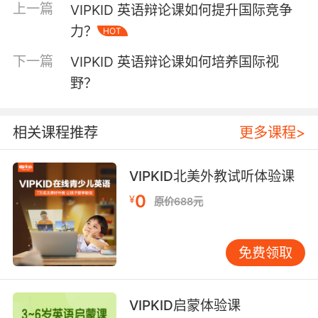
上一篇
VIPKID 英语辩论课如何提升国际竞争
私的法律定义，再援引欧盟GDPR条例的具体条
力？
HOT
款，最后通过类比医疗数据保护案例强化说服
力。这种训练模式使抽象逻辑转化为可操作的论
下一篇
VIPKID 英语辩论课如何培养国际视
证工具。 二、语言表达：精准与艺术的平衡术 辩
野？
论场上的语言魅力源于精准性与感染力的交融。
VIPKID课程设置词汇武器库专项训练，通过语义
场分析法，帮助学员掌握不同语境下的措辞策
相关课程推荐
更多课程>
略。例如在气候变化责任辩论中，教练会对比
obligation（法律义务）与moral duty（道德责
VIPKID北美外教试听体验课
任）的微妙差异，指导学员根据立场选择更具杀
0
伤力的表述。神经语言学研究显示，精准用词能
¥
原价688元
激活对手大脑的韦尼克区，显著提升说服效果。
修辞技巧的运用则赋予辩论艺术性。亚里士多德
免费领取
提出的logos-ethos-pathos三元架构，在VIPKID
课堂中被拆解为可操作的技巧模块。以pathos情
感诉求为例，课程引入斯坦福大学的情感共鸣实
VIPKID启蒙体验课
验成果，教授学员通过三部曲构建情感纽带：先