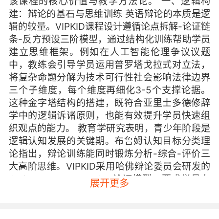
该课程的核心价值与教学方法论。 一、逻辑构
建：辩论的基石与思维训练 英语辩论的本质是逻
辑的较量。VIPKID课程设计遵循论点拆解-论证链
条-反方预设三阶模型，通过结构化训练帮助学员
建立思维框架。例如在人工智能伦理争议议题
中，教练会引导学员运用普罗塔戈拉式对立法，
将复杂命题分解为技术可行性社会影响法律边界
三个子维度，每个维度再细化3-5个支撑论据。
这种金字塔结构的搭建，既符合亚里士多德修辞
学中的逻辑诉诸原则，也能有效提升学员快速组
织观点的能力。 教育学研究表明，青少年阶段是
逻辑认知发展的关键期。布鲁姆认知目标分类理
论指出，辩论训练能同时锻炼分析-综合-评价三
大高阶思维。VIPKID采用哈佛辩论委员会研发的
Claim-Warrant-Backing论证模型，要求学员在
展开更多
提出主张后，必须提供双重支撑：既有事实数据
作为证据锚点，又要建立前提与结论的逻辑纽
带。如讨论社交媒体隐私权时，学员需先界定隐