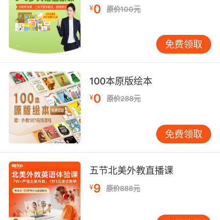
0
用个人故事引发共情，继而用排比句式增强语
¥
原价100元
势，最后用设问句触发听众反思。在在线教育有
效性辩论中，学员可能这样开场：三年前，我也
免费领取
是屏幕那端的迷茫少年，直到遇见改变命运的
VIPKID课堂…这种叙事策略既符合认知心理学中
的鲜活性效应，又巧妙植入品牌价值。 三、实战
100本原版绘本
策略：心理博弈与团队智慧 高水准辩论是心理战
与信息战的复合体。VIPKID借鉴卡尼曼双系统思
0
¥
原价288元
维理论，设计压力情景模拟训练，通过限时攻
防、突发问题应对等环节，培养学员的临场决策
免费领取
能力。当遇到对方突然更换定义标准的常见困境
时，课程教授三步破局法：首先用conceptual
clarification要求明确术语，其次用analogy test
五节北美外教直播课
检验逻辑自洽性，最后用counter-framework重
建论证体系。这种策略既符合逻辑学中的同一律
9
¥
原价888元
要求，又能瓦解对手的战术突袭。 团队协作则是
现代辩论的重要特征。VIPKID采用角色轮转制培