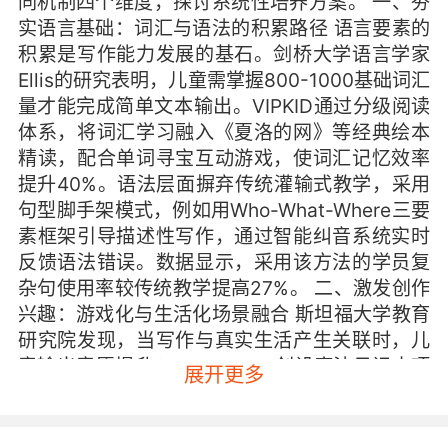
同机制四个维度，探讨系统性培养方案。 一、夯
实语言基础：词汇与语法的积累路径 语言要素的
积累是写作能力发展的基石。剑桥大学语言学家
Ellis的研究表明，儿童需掌握800-1000基础词汇
量才能完成简单文本输出。VIPKID通过分级阅读
体系，将词汇学习融入《夏洛的网》等经典绘本
精读，配合单词寻宝互动游戏，使词汇记忆效率
提升40%。语法层面摒弃传统灌输式教学，采用
句型脚手架模式，例如用Who-What-Where三要
素框架引导描述性写作，通过智能纠音系统实时
反馈语法错误。数据显示，采用该方法的学员复
杂句使用率较传统教学提高27%。 二、激发创作
兴趣：游戏化与生活化场景融合 斯坦福大学教育
研究院发现，当写作与真实生活产生关联时，儿
童输出意愿提升65%。VIPKID创设魔法日记本项
展开更多
目，将节日派对策划、宠物饲养记录等生活场景
转化为写作素材。教师运用AR技术打造虚拟写作
工坊，学员通过烘焙蛋糕情境学习制作流程说明