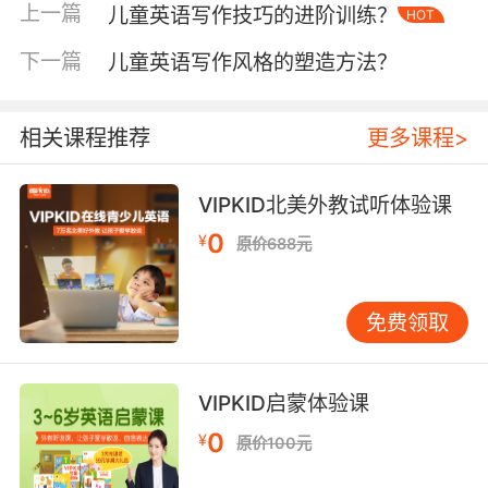
上一篇
儿童英语写作技巧的进阶训练？
HOT
文。北京师范大学刘教授团队跟踪研究显示，此
类教学使叙事连贯性提升32%，细节描写丰富度
下一篇
儿童英语写作风格的塑造方法？
增加58%。平台数据显示，83%学员在我的太空
冒险主题创作中自主拓展科学词汇。 三、创新教
学方法：结构化支架与即时反馈机制 哈佛大学教
相关课程推荐
更多课程>
育学院提出的渐进式支架理论在写作教学中成效
显著。VIPKID研发五步教学法：1）脑图构思（用
VIPKID北美外教试听体验课
XMind工具梳理思路）2）范文解析（剖析《查理
0
¥
原价688元
与巧克力工厂》节选）3）协同写作（师生共编童
话故事）4）独立创作（完成80词短文）5）多维
评价（AI批改+外教语音点评）。实践表明，该模
免费领取
式使文章结构完整率从52%提升至89%。特别是
智能反馈系统能针对时态一致性主谓匹配等22个
维度提供修改建议。 四、家校协同共育：沉浸式
VIPKID启蒙体验课
语言环境构建 加州大学LA分校追踪研究证实，每
0
¥
原价100元
周3次家庭英语互动可使儿童写作进步速度加快
1.8倍。VIPKID推出家庭写作加油站计划，家长通