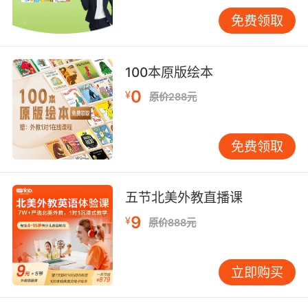
过APP获取与课堂主题匹配的延伸活动包，如超
免费领取
市清单制作家庭树绘制等实践任务。平台大数据
显示，参与家庭平均每天创造1.2个真实写作场
景，学员在我的周末主题写作中细节数量提升
100本原版绘本
45%。教师定期开展家长工作坊，指导用故事接
0
¥
原价288元
龙图画日记等游戏强化家庭练习。 经过系统培
养，85%的VIPKID学员能在一年内完成从写句到
成篇的跨越，国际学校入学测评写作项达标率提
免费领取
升至91%。这印证了多元融合教学策略的有效
性。未来可探索AI生成技术辅助创意启发，开发
跨学科写作项目，让语言学习真正成为思维拓展
五节北美外教直播课
的载体。家长与教育机构需持续协作，为孩子搭
9
¥
原价888元
建从规范书写到创意表达的成长阶梯。
立即购买