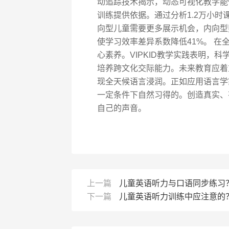
动追踪技术揭示，动态可视化教学能
训练提供依据。通过分析1.2万小时
向型儿童需要更多展示机会，内向型
使学习效率差异系数降低41%。 
心素养。VIPKID教学实践表明，
培养跨文化交际能力。未来教育应着
现全天候语言浸润。正如应用语言学家St
一定条件下自然习得的。创造真实、
自己的声音。
上一篇
儿童英语听力与口语同步练习
下一篇
儿童英语听力训练中应注意的