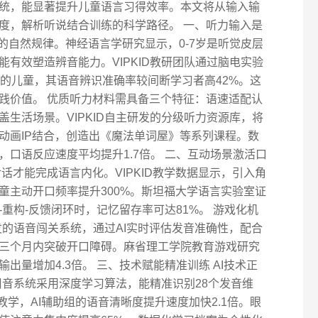
统，能显著提升儿童语言习得效率。本文将从输入输
度，解析听说结合训练的科学路径。 一、听力输入是
说的自然规律。神经语言学研究显示，0-7岁是听觉皮层
有效塑造辨音能力。VIPKID教研团队通过脑电实验
入的儿童，其语音辨识准确率较间断学习者高42%。这
践价值。 优质听力材料需具备三个特征：语速适配认
生活场景。VIPKID自主研发的分级听力资源库，将
动画IP结合，创造出《魔法单词屋》等系列课程。数
口语反应速度平均提升1.7倍。 二、互动场景激活口
话才能完成语言内化。VIPKID教学数据显示，引入角
童主动开口频率提升300%。斯坦福大学语言实验室证
重构-反馈闭环时，记忆留存率可达81%。 游戏化机
开发的语音闯关系统，通过AI实时评估发音准确性，配合
在三个月内突破开口障碍。麻省理工学院教育游戏研究
出量增加4.3倍。 三、技术赋能精准训练 AI技术正
能纠音系统采用深度学习算法，能精准识别28个发音维
教学，AI辅助组的语音清晰度提升速度加快2.1倍。眼