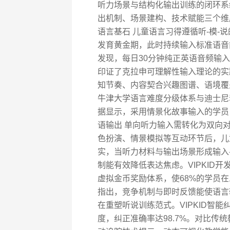
听力场景与结构化输出训练的闭环系
出机制、场景建构、技术赋能三个维
语言基石 儿童语言习得遵循听-模-
发育黄金期，此时持续输入标准语音能
发现，每日30分钟纯正英语音频输
印证了克拉申可理解性输入理论的实
知节奏、内容契合兴趣图谱、语境覆盖
牛津大学语言难度分级体系与迪士尼
据显示，采用情景化故事输入的学员，
语输出 单向听力输入需转化为双向对
色扮演、情景模拟等互动环节后，儿
实，当听力材料与输出场景形成输入-
制能有效降低表达焦虑。VIPKID
虚拟金币奖励体系，使68%的学员
指出，竞争机制与即时反馈能使语言输
在重塑听说训练范式。VIPKID智
度，纠正准确率达98.7%。对比传统