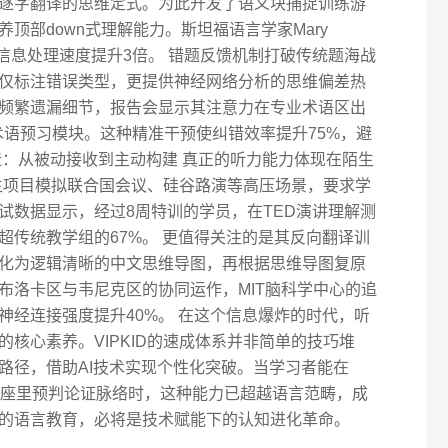
在逐字翻译的思维定式。为此开发了语义块捕捉训练游
顶部down式理解能力。斯坦福语言学家Mary
可使信息处理速度提升3倍。 错题反馈机制打破传统题海战
仅标注错误类型，更提供神经网络分析的思维偏差热
频繁遗漏细节，报告会显示其注意力在专业术语区出
术语预习模块。这种精准干预使纠错效率提升75%，避
造：从被动接收到主动构建 真正的听力能力体现在陌生
换生项目模拟联合国会议、硅谷路演等高压场景，要求学
试数据显示，经过8周特训的学员，在TED演讲理解测
超传统教学组的67%。 更值得关注的是其反向翻译训
化为逻辑清晰的中文思维导图，再根据思维导图复原
布洛卡区与韦尼克区的协同运作，MIT脑科学中心的追
神经连接强度提升40%。 在这个信息爆炸的时代，听
核心素养。VIPKID的速成体系并非简单的技巧堆
路径，借助AI技术实现个性化突破。当学习者能在
讲座里预判论证脉络时，这种能力已超越语言范畴，成
的语言教育，必将是技术赋能下的认知进化革命。