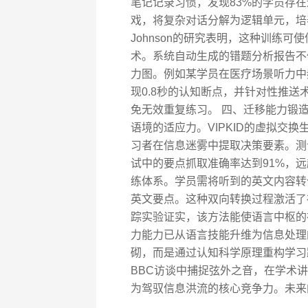
笔记记录习惯，发现83%的学员存
戏，将复杂对话分解为逻辑单元，培养
Johnson的研究表明，这种训练
术。系统自动生成的错题分析报告不
力图。例如某学员在医疗场景听力中
现0.8秒的认知断点，并针对性推送
免无效重复练习。 四、迁移能力锻
语境的适应力。VIPKID的虚拟交
习者在信息迷雾中提取决策要素。测
试中的要点抓取准确率达到91%，远
练体系。学员需将听到的英文内容转
英文要点。这种双向转换过程激活了
踪实验证实，该方法能使语言中枢的
力能力已从语言技能升维为信息处理的
砌，而是通过认知科学原理重构学习
BBC访谈中捕捉弦外之音，在学术
为驾驭信息洪流的核心竞争力。未来