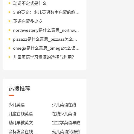
动词不定式是什么
3 的英文：少儿英语数字启蒙的趣味教学
英语启蒙多少岁
northwesterly是什么意思_northwesterly怎么读_音标'nɔ-θ'westəlɪ
pizzazz是什么意思_pizzazz怎么读_音标pɪˈzæz
omega是什么意思_omega怎么读_音标'əʊmɪɡə
儿童英语学习资源的选择与利用？
热搜推荐
少儿英语
少儿英语在线
儿童在线英语
在线少儿英语
幼儿早教英文
宝宝学英语早教
音标发音在线试听
幼儿英语兴趣班