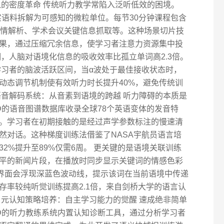
入的密度革命 传统听力教学常陷入泛听低效的困境。
真实语料拆解为可感知的微粒单位。每节30分钟课程包含
表情解析、学术会议关键信息抓取等。这种场景切片技
果，通过压缩冗余信息，使学习者注意力资源集中投
，人脑对语境化信息的吸收效率比孤立单词高2.3倍。
监测学习者的脑波活跃区间，当α波处于最佳接收状态时，
动态调节机制使有效听力时长提升40%，避免传统训
语音解码系统：从音素到语境的跨越 听力障碍的本质是
ID的语音图谱数据库收录全球78个英语变体的发音特
。学习者在初期接触的是经过声学参数标注的慢速清
然对话。这种梯度训练法借鉴了NASA宇航员语言培
2%提升至89%仅需6周。 更关键的是语境关联训练
平的新闻片段，在播放时同步显示关键词的情感色彩
ed时，界面会浮现深蓝色波动线，提示该词在当前语境中传递
存率较纯听觉训练提高2.1倍，来自剑桥大学的语言认
、元认知策略培养：自主学习能力的觉醒 速成绝非简单
ID的听力教练系统内置认知诊断工具，通过分析学习者