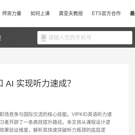
师资力量
如何上课
龚亚夫教授
ETS官方合作
最
验
和 AI 实现听力速成？
场竞争与国际交流的核心技能。VIPKID英语听力速
习者开辟了一条高效提升路径。本文将从课程设计逻
效果验证维度，解析其快速突破听力瓶颈的底层逻