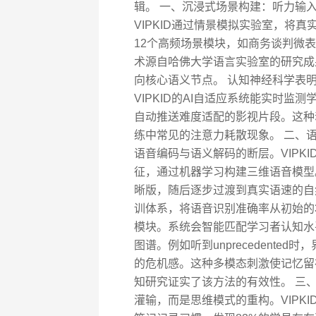
辑。 一、沉浸式场景构建：听力输
VIPKID通过情景模拟实验室，将
12个高频场景模块，如商务谈判微
术源自哈佛大学语言实验室的研究成
向核心语义节点。 认知神经科学表明
VIPKID的AI自适应系统能实时
自动推送难度适配的影视片段。这种
练中常见的注意力耗散现象。 二、
语音编码与语义解码的断层。VIPK
征，通过机器学习构建三维语音模型
晰版，随后逐步过渡到真实语速的自
训体系，将语音识别准确率从初始的3
模块。系统会智能匹配学习者认知水
图谱。例如听到unprecedent
的危机感。这种多模态刺激使记忆留
知研究证实了该方法的有效性。 三
灌输，而是思维模式的重构。VIPK