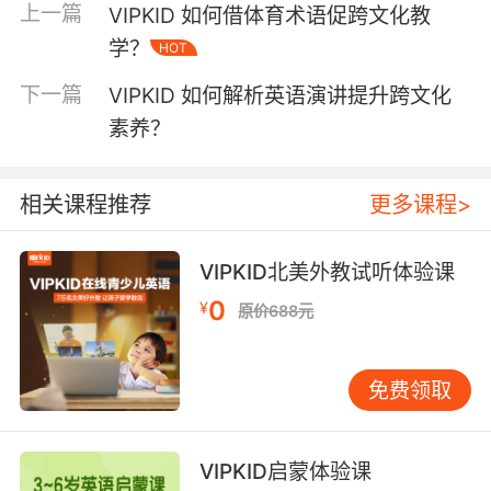
上一篇
VIPKID 如何借体育术语促跨文化教
典礼中引用非洲谚语It is in our hands to make a
学？
HOT
better world，将本土智慧与普世价值巧妙融
合。文化学者Edward Hall的高低语境理论在此
下一篇
VIPKID 如何解析英语演讲提升跨文化
得到印证：高语境民族的集体记忆需要符号化转
素养？
译。VIPKID开发的文化锚点解析法，正是通过提
取类似元素，帮助学员建立文化认知坐标系。 价
值观传递构成演讲的情感引擎。奥巴马2004年民
相关课程推荐
更多课程>
主党大会演讲中This country…的反复指代，成功
构建国家认同的话语场域。传播学研究显示，第
VIPKID北美外教试听体验课
一人称复数的使用能缩短心理距离。在VIPKID课
0
堂实践中，学员通过角色扮演重现肯尼迪不要问
¥
原价688元
国家能为你做什么片段，89%的参与者表示感受
到责任共同体的力量。 三、教学启示与实践应用
免费领取
演讲解析为语言教学提供多维切入点。VIPKID研
发的五维分析法涵盖语音美学（如甘地演讲的胸
腔共鸣）、逻辑架构（如乔布斯Stay hungry的
VIPKID启蒙体验课
递进结构）、情感投射（如撒切尔夫人No