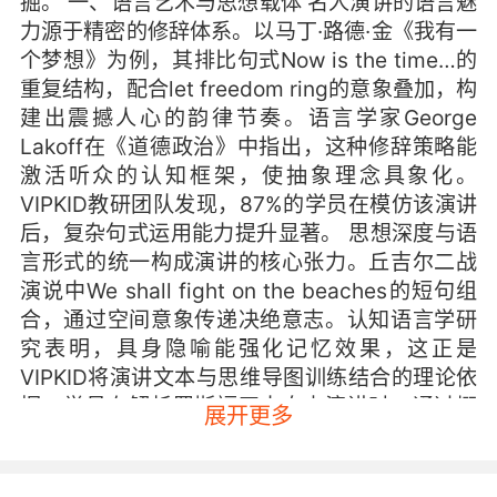
掘。 一、语言艺术与思想载体 名人演讲的语言魅
力源于精密的修辞体系。以马丁·路德·金《我有一
个梦想》为例，其排比句式Now is the time…的
重复结构，配合let freedom ring的意象叠加，构
建出震撼人心的韵律节奏。语言学家George
Lakoff在《道德政治》中指出，这种修辞策略能
激活听众的认知框架，使抽象理念具象化。
VIPKID教研团队发现，87%的学员在模仿该演讲
后，复杂句式运用能力提升显著。 思想深度与语
言形式的统一构成演讲的核心张力。丘吉尔二战
演说中We shall fight on the beaches的短句组
合，通过空间意象传递决绝意志。认知语言学研
究表明，具身隐喻能强化记忆效果，这正是
VIPKID将演讲文本与思维导图训练结合的理论依
据。学员在解析罗斯福四大自由演讲时，通过概
展开更多
念图谱拆解，能精准把握言论自由与免于匮乏的
辩证关系。 二、文化传播与价值共鸣 跨文化语境
下的演讲暗含文明对话密码。曼德拉在总统就职