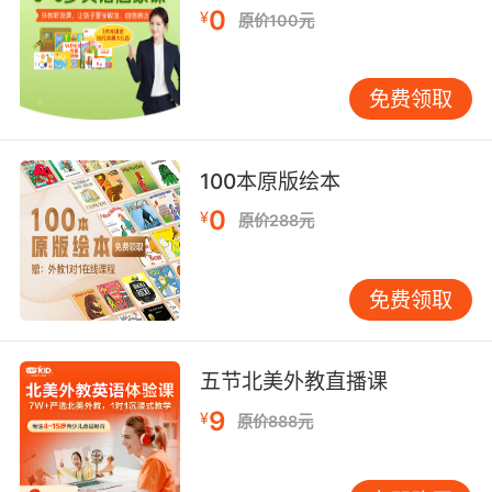
0
turning back的重音强调）、文化符码（如林肯
¥
原价100元
葛底斯堡演说的历史互文）和哲学思辨（如爱因
斯坦关于相对论的通俗阐释）。跟踪数据显示，
免费领取
系统训练后学员即兴演讲的逻辑连贯性提升
42%。 技术赋能带来解析模式革新。通过AI语音
识别对比学员发音与原声波形图，误差率从31%
100本原版绘本
降至9%；VR场景重现技术使学员身临华盛顿林
肯纪念堂，空间感知增强对Gettysburg地理指涉
0
¥
原价288元
的理解。教育神经科学证实，多模态刺激能使语
言记忆留存率提升65%。这些创新实践印证了
免费领取
VIPKID科技赋能人文的教育理念。 当代英语教育
正从技能训练转向素养培育，名人演讲解析恰似
打开人文宝库的钥匙。VIPKID通过构建语言-文
五节北美外教直播课
化-思维三位一体的教学模型，使经典演讲超越时
空界限，转化为可感知、可迁移的核心素养。未
9
¥
原价888元
来研究可深入探索演讲修辞与认知发展的关联机
制，开发基于脑科学的个性化解析系统。当语言