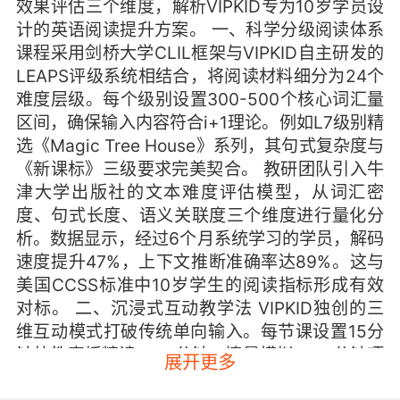
效果评估三个维度，解析VIPKID专为10岁学员设
计的英语阅读提升方案。 一、科学分级阅读体系
课程采用剑桥大学CLIL框架与VIPKID自主研发的
LEAPS评级系统相结合，将阅读材料细分为24个
难度层级。每个级别设置300-500个核心词汇量
区间，确保输入内容符合i+1理论。例如L7级别精
选《Magic Tree House》系列，其句式复杂度与
《新课标》三级要求完美契合。 教研团队引入牛
津大学出版社的文本难度评估模型，从词汇密
度、句式长度、语义关联度三个维度进行量化分
析。数据显示，经过6个月系统学习的学员，解码
速度提升47%，上下文推断准确率达89%。这与
美国CCSS标准中10岁学生的阅读指标形成有效
对标。 二、沉浸式互动教学法 VIPKID独创的三
维互动模式打破传统单向输入。每节课设置15分
钟外教直播精读、20分钟AI情景模拟、25分钟项
展开更多
目式阅读任务。外教环节采用TPRS教学法，通过