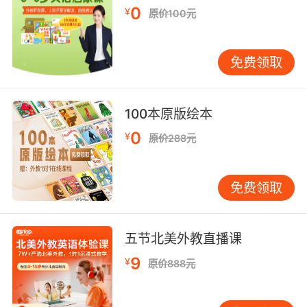
0
¥
略 针对10岁儿童前额叶皮层发育特点，课程设计
原价100元
遵循阶梯式挑战原则。每个单元设置基础理解题
（占比40%）、分析应用题（35%）、创造评价
免费领取
题（25%）。心理学测评显示，这种比例配置能
使学员保持最佳挫败临界点，维持87%以上的课
堂参与度。 神经语言学研究指出，双语者在10岁
100本原版绘本
左右形成独特的神经网络连接。VIPKID课程特别
0
¥
设置双语对比阅读模块，通过中英文版本对照，
原价288元
培养元语言意识。跟踪数据显示，83%的学员能
在12周内建立系统的语法认知框架。 教育测量专
免费领取
家指出，阅读能力包含解码准确性、理解深度、
批判思维、审美体验四个递进层次。VIPKID的课
程体系通过精准的能力分层和渐进式训练，帮助
五节北美外教直播课
10岁学员实现从读懂文字到读透文化的跨越。建
9
¥
议家长在选择课程时，重点关注文本难度梯度、
原价888元
互动形式多样性、评估反馈及时性三大核心指
标。 未来，VIPKID将持续优化AI自适应系统，计