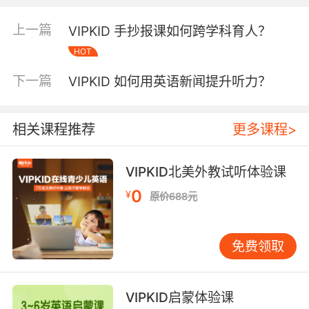
肢体语言构建语义网络；AI系统实时捕捉学员眼
动轨迹，动态调整文本呈现节奏。 哈佛教育学院
上一篇
VIPKID 手抄报课如何跨学科育人？
2022年研究证实，多模态输入可使记忆留存率提
HOT
升63%。VIPKID学员在《夏洛的网》精读课程
中，通过虚拟农场角色扮演，将形容词使用频率
下一篇
VIPKID 如何用英语新闻提升听力？
提升3.2倍。课后的DIY绘本创作环节，87%的学
员能自主运用新学句型进行创意表达。 三、动态
评估与成长追踪 课程配备四维评估体系：每周AI
相关课程推荐
更多课程>
语音测评、每月外教一对一诊断、季度阅读素养
测评、年度综合能力报告。其中语音测评采用
VIPKID北美外教试听体验课
MIT研发的发音特征分析算法，可识别23个发音
0
¥
维度。数据显示，持续学习6个月的学员，连读准
原价688元
确率从42%提升至81%。 北京师范大学课题组跟
踪研究显示，VIPKID学员的阅读策略使用频次显
免费领取
著高于对照组。在预测推理策略上，实验组平均
每千字使用12.7次，是传统教学组的3.4倍。这种
差异在叙事性文本中表现尤为突出，证明情境化
VIPKID启蒙体验课
教学对思维训练的有效性。 四、认知发展适配策