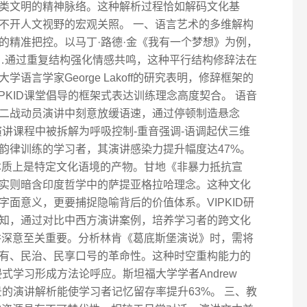
类文明的精神脉络。这种解析过程恰如解码文化基
不开人文视野的宏观关照。 一、语言艺术的多维解构
的精准把控。以马丁·路德·金《我有一个梦想》为例，
ream…通过重复结构强化情感共鸣，这种平行结构修辞法在
语言学家George Lakoff的研究表明，修辞框架的
PKID课堂倡导的框架式表达训练理念高度契合。 语音
二战动员演讲中刻意放缓语速，通过停顿制造悬念
的演讲课程中被拆解为呼吸控制-重音强调-语调起伏三维
韵律训练的学习者，其演讲感染力提升幅度达47%。
本质上是特定文化语境的产物。甘地《非暴力抵抗宣
实则暗含印度哲学中的萨提亚格拉哈理念。这种文化
面意义，更要捕捉隐喻背后的价值体系。VIPKID研
知，通过对比中西方演讲案例，培养学习者的跨文化
讲深意至关重要。分析林肯《葛底斯堡演说》时，需将
有、民治、民享口号的革命性。这种时空重构能力的
浸式学习形成方法论呼应。斯坦福大学学者Andrew
背景的演讲解析能使学习者记忆留存率提升63%。 三、教