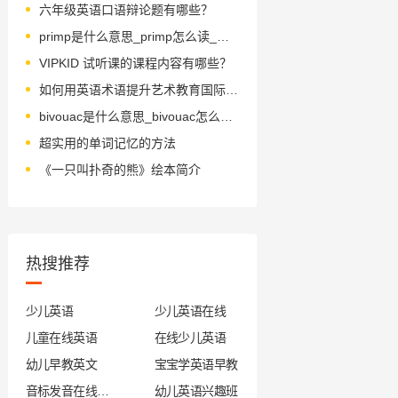
六年级英语口语辩论题有哪些？
primp是什么意思_primp怎么读_音标primp
VIPKID 试听课的课程内容有哪些？
如何用英语术语提升艺术教育国际化？
bivouac是什么意思_bivouac怎么读_音标'bɪvʊæk
超实用的单词记忆的方法
《一只叫扑奇的熊》绘本简介
热搜推荐
少儿英语
少儿英语在线
儿童在线英语
在线少儿英语
幼儿早教英文
宝宝学英语早教
音标发音在线试听
幼儿英语兴趣班