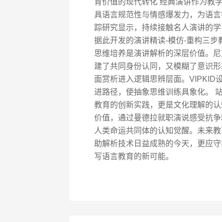
育价值的现代转化 经典演讲作为教
具语言规范性与情感爆发力，为语言
踪研究显示，持续接触名人演讲的学习
据此开发的演讲精读-模仿-重构三步
思维培养是演讲解析的深层价值。尼克松访
建了共同身份认同，又模糊了意识形
面赏析进入逻辑思辨层面。VIPKI
进路径，使抽象思维训练具象化。 
教育的创新实践，更是文化理解的认
价值，通过曼德拉就职演说感受抗争
人类命运共同体的认知觉醒。未来教
助解析技术日益成熟的今天，更应守
写语言教育的新可能。