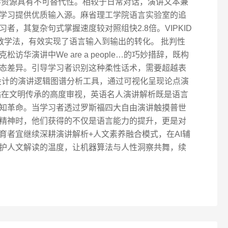
学资源具有不可替代性。相较于日常对话，演讲文本兼
学习提供优质输入源。麻省理工学院语言实验室的追
者，其复杂句式掌握速度较对照组快2.8倍。VIPKID
教学法，有效实现了语言输入到输出的转化。 批判性
华演讲中We are a people…的巧妙措辞，既构
态差异。引导学习者识别这种柔性话术，需要超越表
D设计的演讲逻辑图谱分析工具，通过可视化呈现论点演
站在文明传承的高度审视，英语名人演讲解析既是语言
知革命。当学习者透过罗斯福四大自由演讲触摸普世
精神时，他们获得的不仅是语言能力的提升，更是对
育者宜继续深耕演讲解析+人文素养融合模式，在AI辅
护人文解读的温度，让机器算法与人性洞察共舞，续