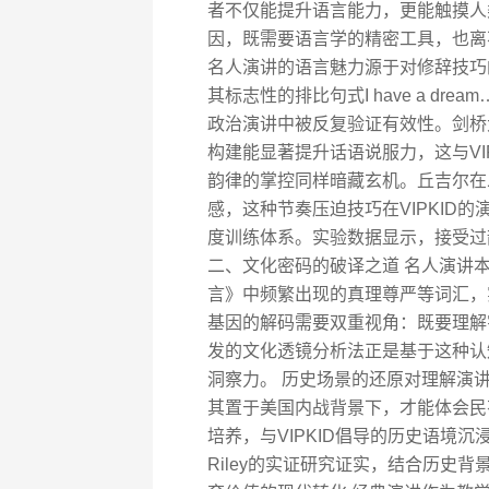
者不仅能提升语言能力，更能触摸人
因，既需要语言学的精密工具，也离
名人演讲的语言魅力源于对修辞技巧
其标志性的排比句式I have a d
政治演讲中被反复验证有效性。剑桥大学
构建能显著提升话语说服力，这与VI
韵律的掌控同样暗藏玄机。丘吉尔在
感，这种节奏压迫技巧在VIPKID
度训练体系。实验数据显示，接受过
二、文化密码的破译之道 名人演讲
言》中频繁出现的真理尊严等词汇，
基因的解码需要双重视角：既要理解字
发的文化透镜分析法正是基于这种认
洞察力。 历史场景的还原对理解演
其置于美国内战背景下，才能体会民
培养，与VIPKID倡导的历史语境沉
Riley的实证研究证实，结合历史