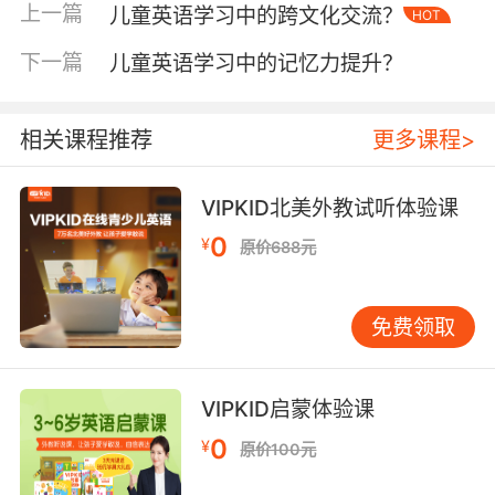
上一篇
儿童英语学习中的跨文化交流？
HOT
发音校准、拼写组合等任务才能解锁星际航道。
数据显示，参与该游戏的学习者单词记忆巩固度
下一篇
儿童英语学习中的记忆力提升？
较常规练习提高54%，且焦虑指数下降29个百分
点。 角色扮演游戏同样展现出强大记忆赋能。在
魔法超市情境课中，儿童需用英语完成购物全流
相关课程推荐
更多课程>
程，从识别商品标签到讨价还价。这种强情境代
入促使87%的参与者能在三周内自然掌握30个高
VIPKID北美外教试听体验课
频生活词汇，远超艾宾浩斯遗忘曲线预测的机械
0
¥
原价688元
记忆效果。 三、家庭场景的延续性训练 课外记忆
强化需要构建家校协同机制。VIPKID推出的家庭
记忆银行计划，通过小程序记录孩子每日学习数
免费领取
据，智能生成个性化复习图谱。家长可依据系统
提示，在早餐时间播放单词闪卡音频，睡前进行
10分钟情景对话演练，形成记忆强化闭环。 空间
VIPKID启蒙体验课
记忆法在家庭环境中更具操作性。研究者建议将
0
¥
原价100元
家具物品贴上英文标签，如refrigerator（冰
箱）、sofa（沙发）等，通过日常指认建立稳定