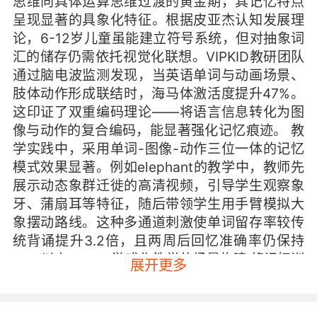
思维向具体运算思维过渡的黄金期，其记忆特点
呈现显著的具象化特征。根据皮亚杰认知发展理
论，6-12岁儿童虽能建立符号系统，但对抽象词
汇的储存仍需依托视觉化联想。VIPKID教研团队
通过脑电波监测发现，当英语单词与动画场景、
肢体动作形成联结时，海马体激活度提升47%。
这印证了双重编码理论——将语言信息转化为图
像与动作的复合编码，能显著强化记忆痕迹。 教
学实践中，采用单词-图像-动作三位一体的记忆
模式效果显著。例如elephant的教学中，教师先
展示动态象群迁徙的高清视频，引导学生观察象
牙、蒲扇耳等特征，随后带领学生用手臂模拟大
象摆动路线。这种多通道刺激使单词留存率较传
统背诵提升3.2倍，且两周后回忆准确率仍保持
68%以上。 二、游戏化教学的场景构建 将记忆训
展开更多
练融入游戏场景，能有效利用儿童的沉浸式学习
特性。VIPKID自主研发的星际词库探险游戏，通
过AR技术将单词转化为星球能量核，孩子需完成