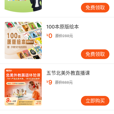
语义链接。实验证明，持续两个月的家庭标签计
免费领取
划可使儿童家居类词汇记忆准确率达到91%，且
错误率较传统卡片记忆下降63%。 四、神经反馈
与个性化干预 现代教育技术为记忆训练提供了精
100本原版绘本
准干预可能。VIPKID引入的EEG注意力监测系
0
¥
原价288元
统，能实时捕捉儿童在学习过程中的脑波状态。
当β波异常活跃时，系统自动切换至韵律游戏模
块；α波主导阶段则推送冥想式词汇联想练习。这
免费领取
种神经适配教学使有效学习时长平均延长40%。
针对记忆短板的个性化补偿同样关键。对于视觉
型学习者，采用思维导图单词树；听觉型学员则
五节北美外教直播课
强化押韵歌谣训练。某案例显示，通过三个月的
9
¥
原价888元
定制化训练，原本存在严重短时记忆障碍的学
员，其数字广度测试成绩从5±1提升至8±2，英
语听力词汇量增长240%。 当前儿童英语记忆训
立即购买
练已突破传统重复模式，转向多模态认知开发与
精准神经干预相结合的新阶段。VIPKID的实践表