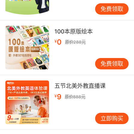
指出，儿童词汇发展遵循音-形-义渐进路径。
免费领取
VIPKID分阶课程体系将3-6岁定为韵律敏感期，
重点通过Wee Sing童谣培养音素意识；7-12岁进
入语义网络期，采用思维导图串联动物、颜色等
100本原版绘本
主题词汇群。 家庭实践中要特别注意艾宾浩斯遗
0
¥
原价288元
忘曲线的应用。新词学习后第2天需进行情景复
现，第7天实施主题拓展，第30天开展跨场景应
用。建议建立词汇能量站，用乐高积木搭建单词
免费领取
模型，既满足空间智能发展需求，又实现长效记
忆加固。 总结而言，儿童英语词汇记忆应跳脱传
统填鸭模式，转向科学输入-趣味加工-场景输出
五节北美外教直播课
的完整闭环。VIPKID教学数据表明，采用多感官
9
¥
原价888元
联动策略的学员，三个月词汇量平均提升230%
且衰减率低于15%。未来教育者可探索脑机接口
技术在词汇闪存中的应用，同时加强跨文化语境
立即购买
下的认知迁移研究，让语言学习真正成为思维成
长的催化剂。