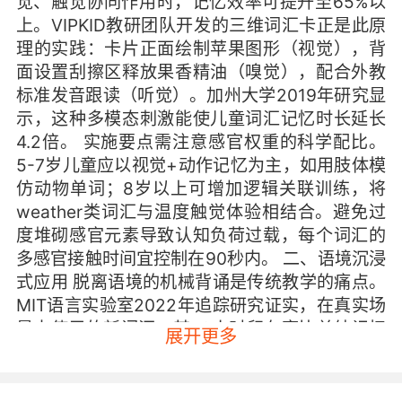
觉、触觉协同作用时，记忆效率可提升至65%以
上。VIPKID教研团队开发的三维词汇卡正是此原
理的实践：卡片正面绘制苹果图形（视觉），背
面设置刮擦区释放果香精油（嗅觉），配合外教
标准发音跟读（听觉）。加州大学2019年研究显
示，这种多模态刺激能使儿童词汇记忆时长延长
4.2倍。 实施要点需注意感官权重的科学配比。
5-7岁儿童应以视觉+动作记忆为主，如用肢体模
仿动物单词；8岁以上可增加逻辑关联训练，将
weather类词汇与温度触觉体验相结合。避免过
度堆砌感官元素导致认知负荷过载，每个词汇的
多感官接触时间宜控制在90秒内。 二、语境沉浸
式应用 脱离语境的机械背诵是传统教学的痛点。
MIT语言实验室2022年追踪研究证实，在真实场
景中使用的新词汇，其72小时留存率比单纯记忆
展开更多
高3.8倍。VIPKID独创的生活剧场模式，将超市
购物、餐厅点餐等场景转化为英语对话情境，让
孩子在订购pizza时自然习得mushroom、extra