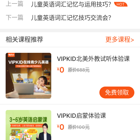
上一篇
儿童英语词汇记忆与运用技巧？
HOT
cheese等配套词汇。 构建语境需把握可理解性输
入原则。4-6岁儿童适合3-5个新词/场景的密
下一篇
儿童英语词汇记忆技巧交流会？
度，通过实物操作强化记忆；7-10岁可引入图文
词典，在制作水果沙拉时系统学习berry、melon
等分类词汇。关键要让语言输出成为需求驱动的
相关课程推荐
更多课程>
自然行为，而非任务压力下的被动应答。 三、趣
味互动策略 斯坦福大学教育学院实验表明，游戏
VIPKID北美外教试听体验课
化学习能使词汇记忆效率提升217%。VIPKID研
0
¥
原价688元
发的单词寻宝图将传统闪卡改造成探险游戏，孩
子需根据音频线索在虚拟地图中找到hidden
treasures，过程中自然掌握方位词与物品名称的
免费领取
英语表达。 设计互动需遵循即时反馈机制。当儿
童正确拼出caterpillar时，系统立即播放逼真的
蚕食桑叶音效；错误尝试则触发3D动画演示拼写
VIPKID启蒙体验课
过程。家长辅助时可采用词汇接龙2.0，允许用肢
0
¥
原价100元
体动作替代说不出的单词，保持游戏的正向激励
性。 四、认知规律适配方案 神经语言学家Laufer