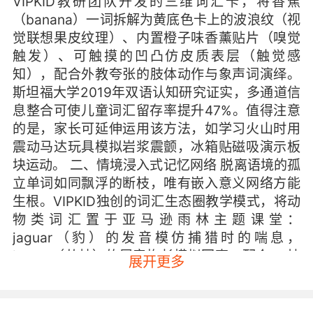
VIPKID教研团队开发的三维词汇卡，将香蕉
（banana）一词拆解为黄底色卡上的波浪纹（视
觉联想果皮纹理）、内置橙子味香薰贴片（嗅觉
触发）、可触摸的凹凸仿皮质表层（触觉感
知），配合外教夸张的肢体动作与象声词演绎。
斯坦福大学2019年双语认知研究证实，多通道信
息整合可使儿童词汇留存率提升47%。值得注意
的是，家长可延伸运用该方法，如学习火山时用
震动马达玩具模拟岩浆震颤，冰箱贴磁吸演示板
块运动。 二、情境浸入式记忆网络 脱离语境的孤
立单词如同飘浮的断枝，唯有嵌入意义网络方能
生根。VIPKID独创的词汇生态圈教学模式，将动
物类词汇置于亚马逊雨林主题课堂：
jaguar（豹）的发音模仿捕猎时的喘息，
jungle（丛林）的尾音拖长模拟回声，配合AR技
展开更多
术实现360度场景漫游。麻省理工学院语言学实
验室追踪数据显示，情境关联记忆法使儿童三个
月后词汇复现率达78%，远超传统教学的32%。