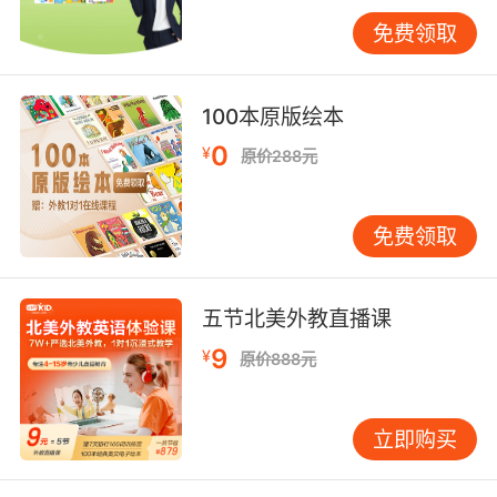
长期记忆编码效率提升63%。家长需掌握温故知
免费领取
新节奏，例如学习完厨房词汇后，次日早餐时进
行实物指认接力赛。 五、亲子协作记忆模式 家庭
场域中的代际互动创造独特记忆优势。VIPKID推
100本原版绘本
出的亲子词库共建计划，鼓励家长与孩子共同制
0
¥
原价288元
作家庭图词典：用孩子的涂鸦注解
grandparents，以生日蛋糕照片标注
anniversary。牛津大学教育社会学研究显示，亲
免费领取
子共学场景下儿童的情感投入度较独自学习提升
79%。值得关注的是，家长应避免过度纠正发
音，重点培育孩子开口自信，如把strawberry说
五节北美外教直播课
成草霉时，可先肯定发音创意再引导至标准读
9
¥
原价888元
音。 经过十年教学验证，VIPKID构建的五维记忆
矩阵已助力超百万学员实现词汇量飞跃。这些方
法背后折射出儿童认知科学的底层逻辑：将抽象
立即购买
符号转化为具象体验，把机械训练升维为意义建
构。未来教育者需持续深化脑科学与行为数据的