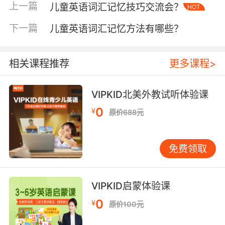
上一篇
儿童英语词汇记忆技巧交流会？
HOT
家庭实践中，可通过单词剧场游戏，用沙发靠垫
搭建城堡，在枕头大战中巩固fort、castle等空间
下一篇
儿童英语词汇记忆方法有哪些？
词汇。 三、游戏化互动记忆机制 游戏胜负带来的
多巴胺分泌与词汇习得形成完美正向循环。
VIPKID平台嵌套的星际词舰闯关系统，将单词拼
相关课程推荐
更多课程>
写转化为飞船能量补给代码，发音准确度决定跃
迁距离。剑桥大学行为心理学教授Andrew
VIPKID北美外教试听体验课
Phillips的纵向研究表明，适度竞争机制能使儿童
0
¥
原价688元
主动复习频率提升3.8倍。教师端可设计人体单词
雕塑，如三人组合作摆出elephant形态，躯干弯
曲模拟象鼻，在具身认知中强化记忆锚点。 四、
免费领取
科学复习周期管理 遗忘曲线理论在数字化时代获
得新解。VIPKID智能系统通过AI算法动态监测学
员记忆强度，在蜜月期-遗忘临界点-长期存储三
VIPKID启蒙体验课
阶段智能推送复习任务。东京大学外语教育研究
0
¥
原价100元
所2022年实验证实，间隔重复结合语义网复习
（如在学习pear后关联apple、peach），可使