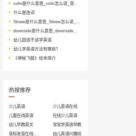
colin是什么意思_colin怎么读_音标'kɔlin
什么是连词
Stowe是什么意思_Stowe怎么读_音标stəu
downside是什么意思_downside怎么读_音标ˈdaʊnsaɪd
幼儿园该不该学英语
幼儿学英语方法有哪些？
《神秘飞艇》绘本简介
热搜推荐
少儿英语
少儿英语在线
儿童在线英语
在线少儿英语
幼儿早教英文
宝宝学英语早教
音标发音在线试听
幼儿英语兴趣班