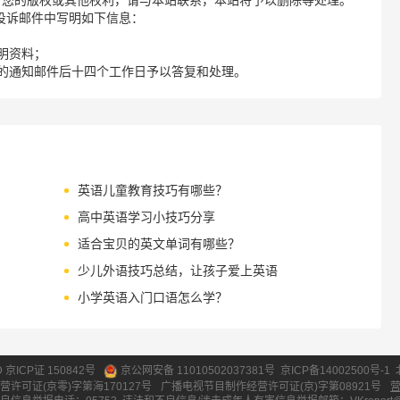
了您的版权或其他权利，请与本站联系，本站将予以删除等处理。
请您在投诉邮件中写明如下信息：
明资料；
的通知邮件后十四个工作日予以答复和处理。
英语儿童教育技巧有哪些？
高中英语学习小技巧分享
适合宝贝的英文单词有哪些？
少儿外语技巧总结，让孩子爱上英语
小学英语入门口语怎么学？
ID 京ICP证 150842号
京公网安备 11010502037381号
京ICP备14002500号-1
营许可证(京零)字第海170127号
广播电视节目制作经营许可证(京)字第08921号