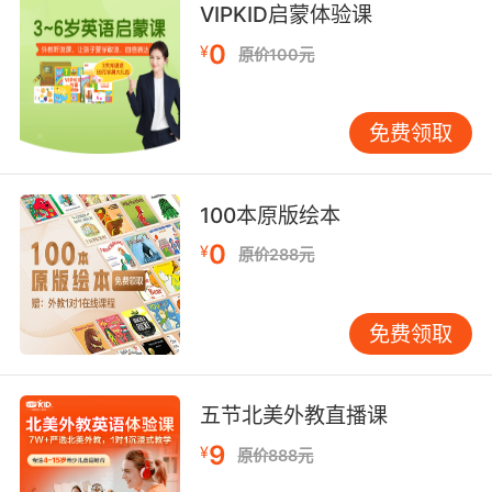
VIPKID启蒙体验课
0
¥
原价100元
免费领取
100本原版绘本
0
¥
原价288元
免费领取
五节北美外教直播课
9
¥
原价888元