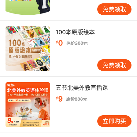
性口型训练视频。江苏某教学点的实证研究表
免费领取
明，该系统使发音达标周期缩短58%。 脑科学研
究成果的应用开创新局面。基于哈佛大学认知实
验室理论，VIPKID开发的节奏记忆法将单词拆分
100本原版绘本
为音节单元，配合《Uptown Funk》节奏律动。
0
¥
原价288元
追踪数据显示，韵律组学生的记忆效率是默读组
的3.2倍，且两周后仍保持85%的认读准确率。
通过系统性解决方案的实施，初一学生的单词记
免费领取
忆正在从痛苦负担转化为趣味探索。VIPKID教学
案例证明，当科学方法论遇上技术创新，76%的
学生能在半年内突破1500词汇量瓶颈。这不仅关
五节北美外教直播课
乎升学成绩的提升，更是在为学生构建受益终身
9
¥
原价888元
的语言思维体系。未来教育应继续深化认知科学
+人工智能的融合创新，让每个孩子都能找到专属
自己的记忆密码。
立即购买