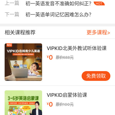
上一篇
初一英语发音不准确如何纠正？
HOT
学校引入VIPKID的AR单词卡，学生挥动手臂捕捉
虚拟单词时，肌肉运动记忆与视觉输入形成神经
下一篇
初一英语单词记忆困难怎么办？
联动。脑电波监测数据显示，这种动态学习方式
使海马体活跃度提升70%，记忆留存周期延长2.3
倍。 三、家校协作生态构建 家长监督常陷入无效
相关课程推荐
更多课程>
陪读误区。VIPKID推出家庭单词银行系统，孩子
每完成10个单词解锁家长端1枚金币，可兑换亲子
VIPKID北美外教试听体验课
桌游时间。上海某家庭的使用日志显示，家长参
0
¥
原价688元
与度提升65%，学生主动复习频率增加2.8倍。
错题本的数字化改造带来革命性变化。VIPKID错
题AI诊断系统自动标注apple拼写成aple等典型错
免费领取
误，生成专属《发音矫正图谱》。广州分校数据
显示，使用该系统的学生混淆音错误率下降
83%，记忆准确率提升至91.5%。 四、技术赋能
VIPKID启蒙体验课
精准突破 VIPKID自主研发的语音评估系统，能精
0
¥
原价100元
准识别school发成睡袍等方言干扰问题。通过对
比标准发音与学生录音的波形图，智能推荐针对