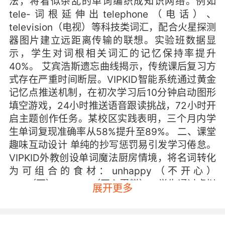
法，将看似杂乱的单词编织成知识网络。例如
tele-词根延伸出telephone（电话）、
television（电视）等科技类词汇，配合火星探测
器图片建立远距离传输的联想。实验班数据显
示，学生对词根相关词汇的记忆保持率提升
40%。 艾宾浩斯遗忘曲线揭示，传统课后复习方
式存在严重时间断层。VIPKID智能系统通过黄金
记忆点推送机制，在初次学习后10分钟启动图形
填空游戏，24小时推送语音跟读挑战，72小时开
启主题创作任务。某校区实践表明，三个月内学
生单词复现准确率从58%提升至89%。 二、课堂
趣味互动设计 单纯的抄写惩罚易引发学习倦怠。
VIPKID外教创设单词魔法厨房情境，将名词转化
为可组合的食材：unhappy（不开心）
=un（不）+happy（开心蛋糕），学生通过虚拟
展开更多
烹饪过程理解前缀作用。行为心理学追踪显示，
参与此类活动的学生词汇活用度较传统教学组高3
倍。 多感官刺激能显著强化记忆痕迹。北京实验