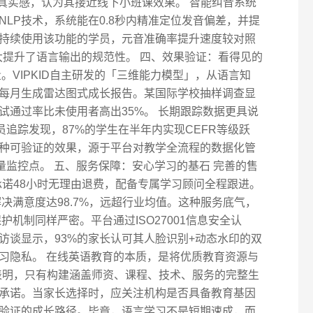
的真实感，认为其接近线下小班课效果。 智能纠音系统
LP技术，系统能在0.8秒内精准定位发音偏差，并提
持续使用该功能的学员，元音准确率提升速度较对照
大提升了语言输出的规范性。 四、效果验证：看得见的
。VIPKID自主研发的「三维能力模型」，从语言知
每月生成雷达图式成长报告。某国际学校抽样调查显
试通过率比未使用者高出35%。 长期跟踪数据更具说
员追踪发现，87%的学生在半年内实现CEFR等级跃
种可验证的效果，源于平台对教学全流程的数据化管
量监控点。 五、服务保障：安心学习的基石 完善的售
D承诺48小时无理由退费，配备专属学习顾问全程跟进。
解决满意度达98.7%，远超行业均值。这种服务底气，
护机制同样严密。平台通过ISO27001信息安全认
访谈显示，93%的家长认可其人脸识别+动态水印的双
习隐私。 在线英语教育的本质，是将优质教育资源与
践表明，只有构建涵盖师资、课程、技术、服务的完整生
承诺。当家长选择时，应关注机构是否具备教育基因
验证的成长路径。毕竟，语言学习不是短期速成，而