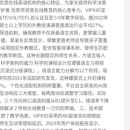
优质在线英语机构的核心特征，为家长提供科学决策
护者 优质师资是在线教育的核心竞争力。VIPKID坚
ESOL/TEFL双认证及至少3年教学经验。据2022年
硕士以上学历的外教授课满意度高出行业平均27%。
筛选机制，确保教师不仅具备语言资质，更掌握儿童
关键。某家长反馈显示，频繁更换老师会导致孩子需重
ID采用固定外教模式，配合智能排课系统，使师生匹配
来的教学断层。这种长期稳定的师生关系，为语言输入
：科学架构的威力 科学的课程设计应遵循语言习得规
的「沉浸式分级课程」，将语言能力分解为12个阶段，每
研究院2021年追踪研究发现，这种螺旋式上升的课程
%。 个性化适配机制同样重要。平台自主研发的AI测
互动响应三大维度，每两周动态调整学习路径。实际
，三个月内将口语流利度从B1提升至C1，错误率下降
有效解决了传统在线教育一刀切的弊端。 三、技术赋
塑了教学场景。VIPKID采用的4K超清双向视频技
师生互动零感知延迟。2023年用户体验报告显示，