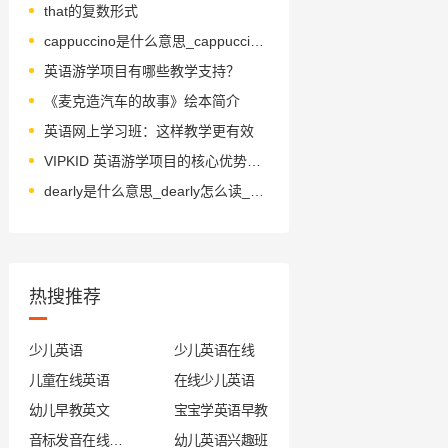
that的复数形式
cappuccino是什么意思_cappuccino怎么读_音标ˌkæpʊ'tʃi-nəʊ
英语游学项目有哪些教学支持？
《麦克造汽车的故事》绘本简介
英语网上学习班：这样教学更有效
VIPKID 英语游学项目的核心优势是什么？
dearly是什么意思_dearly怎么读_音标ˈdɪəlɪ
热搜推荐
少儿英语
少儿英语在线
儿童在线英语
在线少儿英语
幼儿早教英文
宝宝学英语早教
音标发音在线试听
幼儿英语兴趣班