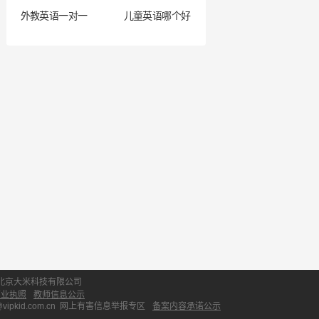
外教英语一对一
儿童英语哪个好
北京大米科技有限公司
营业执照
教师信息公示
id.com.cn
网上有害信息举报专区
备案内容承诺公示