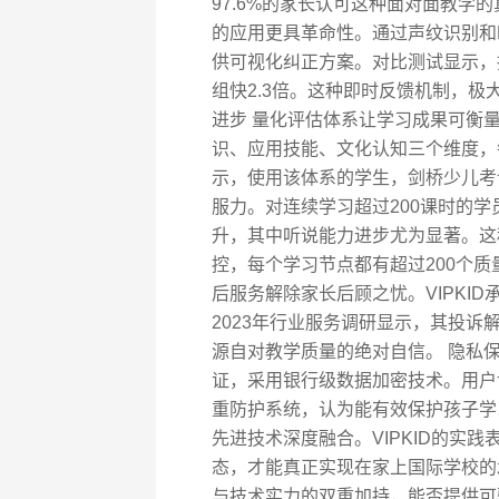
97.6%的家长认可这种面对面教学
的应用更具革命性。通过声纹识别和N
供可视化纠正方案。对比测试显示，
组快2.3倍。这种即时反馈机制，极
进步 量化评估体系让学习成果可衡量
识、应用技能、文化认知三个维度，
示，使用该体系的学生，剑桥少儿考
服力。对连续学习超过200课时的学
升，其中听说能力进步尤为显著。这
控，每个学习节点都有超过200个质
后服务解除家长后顾之忧。VIPKI
2023年行业服务调研显示，其投诉
源自对教学质量的绝对自信。 隐私保
证，采用银行级数据加密技术。用户
重防护系统，认为能有效保护孩子学
先进技术深度融合。VIPKID的实
态，才能真正实现在家上国际学校的
与技术实力的双重加持，能否提供可