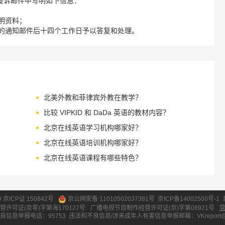
请您在投诉邮件中写明如下信息：
明资料；
的通知邮件后十四个工作日予以答复和处理。
北美外教和菲律宾外教在教学？
比较 VIPKID 和 DaDa 英语的教材内容？
北京在线英语学习机构哪家好？
北京在线英语培训机构哪家好？
北京在线英语课程有哪些特色？
ID 京ICP证 150842号
京公网安备 11010502037381号
京ICP备14002500号-1
营许可证(京零)字第海170127号
广播电视节目制作经营许可证(京)字第08921号
良信息举报电话：95753
违法和不良信息/涉未成年人有害信息举报邮箱：VKreport@vipk