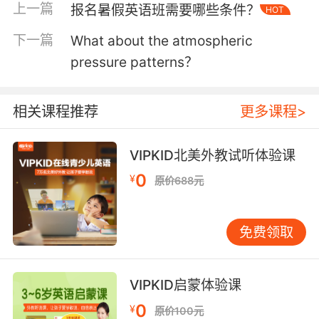
上一篇
报名暑假英语班需要哪些条件？
HOT
课程匹配准确率达98%。例如上海学员Lucas的
妈妈上传了三年级至五年级的英语成绩波动曲
下一篇
What about the atmospheric
线，教学团队据此发现其阅读理解薄弱环节，特
pressure patterns？
别配置了专项提升课程包。特别提醒，国际学校
学员需同步提交IEP（个人教育计划）文档。
三、健康与安全承诺文件规范 根据教育部《暑期
相关课程推荐
更多课程>
校外培训机构管理规范》，所有学员需签署电子
版《健康承诺书》。该文件需包含近14天行程码
VIPKID北美外教试听体验课
截图、体温监测记录及法定监护人手写签名。外
0
¥
籍学员还需提供境内有效居留证明及医疗保险单
原价688元
据。 2023年VIPKID平台数据显示，87%的审核
延误与健康文件不完整有关。典型案例包括：忘
免费领取
记上传监护人签名页、使用屏幕截图而非原件拍
照等。建议家长使用平台预检功能，该系统能自
动检测文件完整性并提示缺失项。 四、特殊需求
VIPKID启蒙体验课
辅助证明材料 对于有个性化学习需求的学员，需
0
¥
提供专业机构出具的评估报告。例如自闭症儿童
原价100元