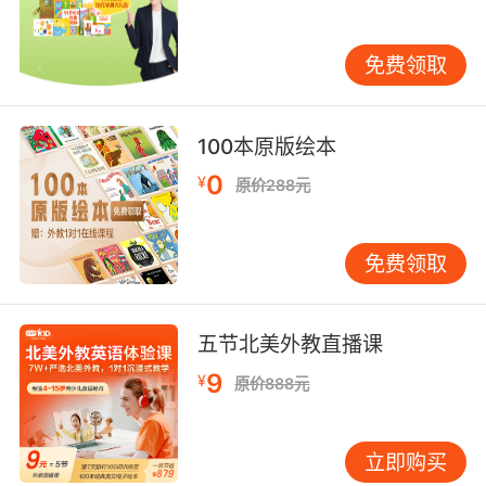
需提交三甲医院的发育评估证明，以便教研团队
定制社交情景课程模块。体育特长生则需附上教
免费领取
练推荐信，说明其训练时间与课程安排的协调方
案。 某篮球运动员家庭的案例具有代表性，家长
通过上传运动队训练日程表，成功申请到夜间专
100本原版绘本
属课时段。VIPKID教学系统据此调整了外教排
0
¥
班，并配备运动相关的英语拓展教材。这类特殊
原价288元
需求每年以15%的比例递增，建议提前2周准备相
关证明材料。 五、设备环境检测与认证 在线课程
免费领取
对教学设备有明确要求，学员需通过「上课环境
检测」小程序完成设备认证。检测项目包括：网
络带宽（建议上行5Mbps以上）、摄像头分辨率
五节北美外教直播课
（至少HD 720p）、麦克风降噪功能等。农村地
9
¥
区学员可申请设备补贴，需提供家庭住址证明。
原价888元
技术部门统计显示，34%的设备初次检测不合
格。常见问题在于老旧电脑缺乏高清摄像头，或
立即购买
路由器摆放位置导致WiFi信号弱。建议在正式报