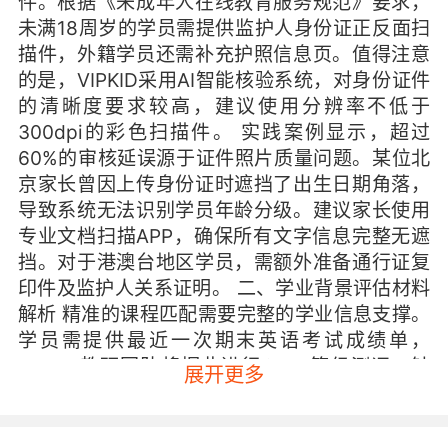
件。根据《未成年人在线教育服务规范》要求，
未满18周岁的学员需提供监护人身份证正反面扫
描件，外籍学员还需补充护照信息页。值得注意
的是，VIPKID采用AI智能核验系统，对身份证件
的清晰度要求较高，建议使用分辨率不低于
300dpi的彩色扫描件。 实践案例显示，超过
60%的审核延误源于证件照片质量问题。某位北
京家长曾因上传身份证时遮挡了出生日期角落，
导致系统无法识别学员年龄分级。建议家长使用
专业文档扫描APP，确保所有文字信息完整无遮
挡。对于港澳台地区学员，需额外准备通行证复
印件及监护人关系证明。 二、学业背景评估材料
解析 精准的课程匹配需要完整的学业信息支撑。
学员需提供最近一次期末英语考试成绩单，
VIPKID教研团队将据此进行CEFR等级测评。针
展开更多
对转学或插班学员，可提交原学校出具的学习进
度证明，便于教学组设计衔接方案。 某项涉及
500个家庭的调研表明，提供完整成绩单的学员