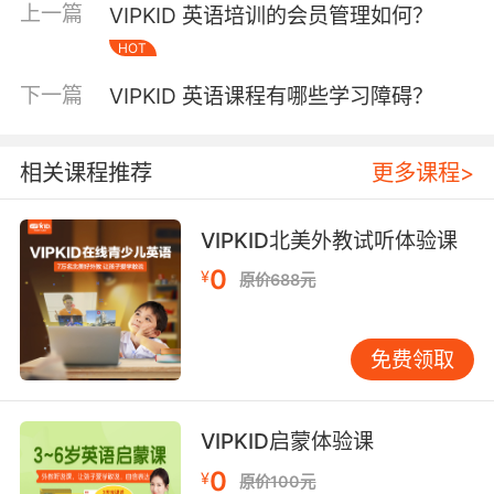
上一篇
VIPKID 英语培训的会员管理如何？
其算法团队开发的注意力模型使课堂互动效率提
HOT
升40%。但技术应用仍存瓶颈：网络延迟导致
15%的课时损耗，AI评测系统对语法准确性的判
下一篇
VIPKID 英语课程有哪些学习障碍？
断准确率仅89%。对比ClassIn等平台的全场景解
决方案，VIPKID需加强多终端协同能力。值得关
注的是，其正在测试的VR沉浸式课堂已进入内测
相关课程推荐
更多课程>
阶段，或将成为行业新标杆。 三、课程体系：标
准化与本土化的平衡之道 基于CCSS标准打造的
VIPKID北美外教试听体验课
分级课程体系是VIPKID的核心竞争力，L0-L8九
0
¥
大等级覆盖4-15岁全学段。引进Reach、
原价688元
Wonders等原版教材的同时，增设中国传统文化
模块，实现跨文化双向输出。哈佛教育学院2021
免费领取
年研究指出，其课程设计符合二语习得的输入假
说理论。但实践层面存在矛盾：35%的家长反映
高阶课程与中高考应试衔接不足，而过度本土化
VIPKID启蒙体验课
可能削弱语言沉浸效果。教师培训体系虽覆盖
0
¥
800小时岗前培训，但新手外教对中式教学场景
原价100元