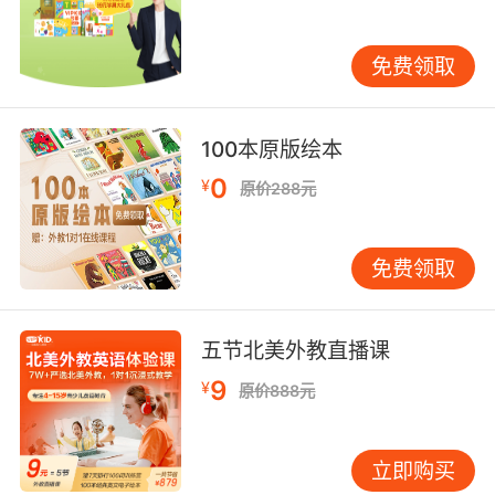
的适应期仍长达3个月。 四、政策导向：监管框
架下的转型突围 “双减”政策实施后，VIPKID迅速
免费领取
调整业务结构，砍掉学前儿童课程，聚焦K12阶
段素质教育定位。2023年获得民办学校办学许可
证，成为首批合规化改造的在线教育企业。但其
100本原版绘本
“境外外教+境内学员”模式仍面临外汇管制风险，
0
¥
单课时收费上限虽符合规定，但年均2万元学费仍
原价288元
属高端消费。政策利好在于，多地将英语口语纳
入中考考查范围，上海2022年中考英语听说考试
免费领取
采用VIPKID口语评测系统，彰显B端合作潜力。
五、国际化战略：全球市场布局的机遇与挑战 自
2019年启动国际化战略以来，VIPKID已进入新加
五节北美外教直播课
坡、韩国、阿联酋等12个国家。在新加坡市场，
9
¥
通过与教育部合作开发TEdTech课程包，实现
原价888元
70%公立学校覆盖率。但文化适配难题凸显：日
本家长投诉率高达23%，主要源于美式课堂自由
立即购买
度与东亚教育传统的冲突。技术输出方面，为埃