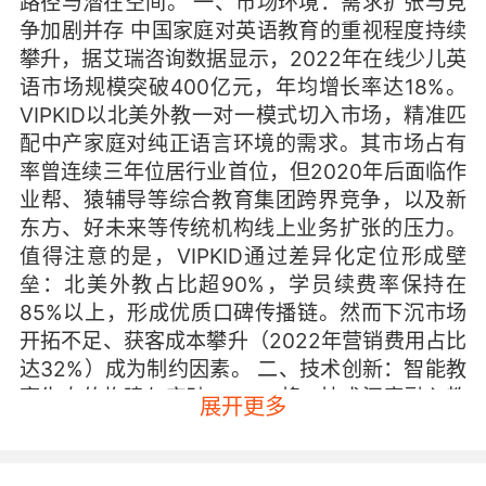
路径与潜在空间。 一、市场环境：需求扩张与竞
争加剧并存 中国家庭对英语教育的重视程度持续
攀升，据艾瑞咨询数据显示，2022年在线少儿英
语市场规模突破400亿元，年均增长率达18%。
VIPKID以北美外教一对一模式切入市场，精准匹
配中产家庭对纯正语言环境的需求。其市场占有
率曾连续三年位居行业首位，但2020年后面临作
业帮、猿辅导等综合教育集团跨界竞争，以及新
东方、好未来等传统机构线上业务扩张的压力。
值得注意的是，VIPKID通过差异化定位形成壁
垒：北美外教占比超90%，学员续费率保持在
85%以上，形成优质口碑传播链。然而下沉市场
开拓不足、获客成本攀升（2022年营销费用占比
达32%）成为制约因素。 二、技术创新：智能教
育生态的构建与突破 VIPKID将AI技术深度融入教
展开更多
学全流程，自主研发的智能预习系统可自动生成
个性化学习路径，课堂实时反馈系统能捕捉学员
微表情并调整教学节奏。据CEO公开演讲透露，