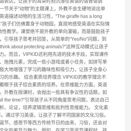
语表达，让孩子的耳朵时刻沉浸在英语的语音语调
一节关于“动物”的主题课上，外教不会生硬地说出单
物的生活习性，“The giraffe has a long
om tall trees.”孩子们仿佛置身于动物园，直观地感受英语在实际情
重互动性教学。课堂绝不是外教的单向灌输，而是鼓励孩子
引导孩子思考并回答，从简单的“Yes/No”问题，到
nk about protecting animals?”这种互动模式让孩子
。而且，VIPKID还利用先进的技术手段，实现课件
、拖拽元素，完成一些小游戏或者小任务，如拼写单
极大地增强了学习的趣味性和吸引力，让孩子全身心
的乐趣。 综合素质培养理念 VIPKID的教学理念不
着眼于孩子综合素质的培养。在思维能力方面，英语
。外教在授课时，会抛出一些具有争议性的话题，如
c devices all the time?”引导孩子从不同角度思考问题，表达自己
析、论证，培养逻辑思维和批判性思维能力。 文化素
一环。通过学习英语，让孩子了解不同国家的文化习俗。
诞节、感恩节等西方传统节日的由来、习俗，还会对
文化的差异与魅力。例如，在学习圣诞节课程时，孩