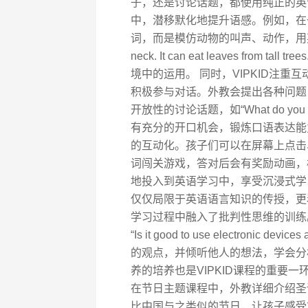
子，还是讨论话题，都使用纯正的英
中，潜移默化地提升语感。例如，在
词，而是模仿动物的叫声、动作，用英语描述动
neck. It can eat leaves fr
境中的运用。 同时，VIPKID注
积极参与对话。外教会提出各种问题，
开放性的讨论话题，如“What do you thi
有充分的开口机会，锻炼口语表达能力
的互动化。孩子们可以在屏幕上点击
词闯关游戏，答对后会有奖励动画，
地投入到英语学习中，享受沉浸式学习
仅仅局限于英语语言知识的传授，更
学习过程中融入了批判性思维的训练
“Is it good to use electroni
的观点，并倾听他人的想法，学会分
养的培养也是VIPKID课程的重要
在节日主题课程中，外教详细介绍圣
比中国与之类似的节日，让孩子感受