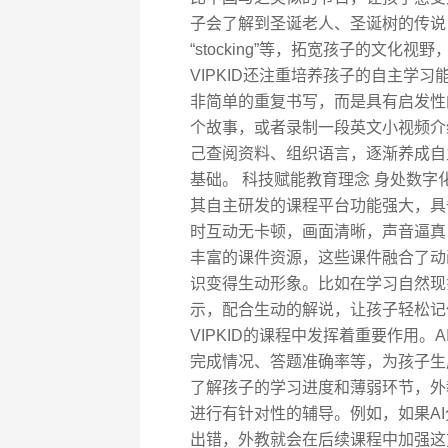
子会了解到圣诞老人、圣诞树的传说，同
“stocking”等，拓宽孩子的文化
VIPKID还注重培养孩子的自主学
非简单的重复书写，而是具有启发性
个故事，或者录制一段英文小视频介
己查阅资料、组织语言，逐渐养成自
基础。 科技赋能教育理念 身处数字
其自主研发的课程平台功能强大，具
时互动无卡顿，画面清晰，声音逼真
丰富的课件资源，这些课件融合了动
识变得生动形象。比如在学习自然现
示，配合生动的解说，让孩子轻松记住“rain
VIPKID的课程中发挥着重要作用
完成情况、答题准确率等，为孩子生
了解孩子的学习进度和薄弱环节，外
进行有针对性的辅导。例如，如果A
出错，外教就会在后续课程中加强这