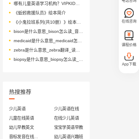
电话咨询
哪有儿童英语学习机构？VIPKID有什么优势？
《蚯蚓救援队员》绘本简介
在线咨询
《小鬼拉班系列(共10册）》绘本简介
bison是什么意思_bison怎么读_音标'baɪsn
medicaid是什么意思_medicaid怎么读_音标'medɪkeɪd
课程价格
zebra是什么意思_zebra翻译_读音_用法_翻译
biopsy是什么意思_biopsy怎么读_音标'baɪɒpsɪ
App下载
热搜推荐
少儿英语
少儿英语在线
儿童在线英语
在线少儿英语
幼儿早教英文
宝宝学英语早教
音标发音在线试听
幼儿英语兴趣班