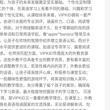
程，为孩子的未来发展奠定坚实基础。 个性化定制理
一无二的个体，在英语学习上有着不同的基础、兴趣和学习
个性化定制。从课程体系来看，VIPKID拥有一套严
，会进行全面的专业测评，涵盖听力、口语、阅读等
。例如，对于刚接触英语不久、处于零基础阶段的孩
和日常用语学起，像“apple”“banana”等常见水
，让孩子在欢快的氛围中初步建立英语认知。而对于
水平提供更进阶的课程，如语法专项学习、篇章阅读
。 在师资匹配方面，VIPKID凭借庞大的外教资源
。这些外教不仅具备专业的教学资质，更有着丰富的
点调整教学方法，若是性格内向的孩子，外教会更加
的话语，让孩子逐渐放开心扉，积极参与课堂互动；
一些趣味性更强的游戏环节，将英语知识融入其中，
制的教学理念，充分尊重了每个孩子的差异，确保每
下学习英语，最大程度地挖掘孩子的学习潜力。 沉浸
境，是VIPKID又一重要的教学理念。在课堂上，外教
身处英语母语国家的交流场景。无论是讲解单词、句