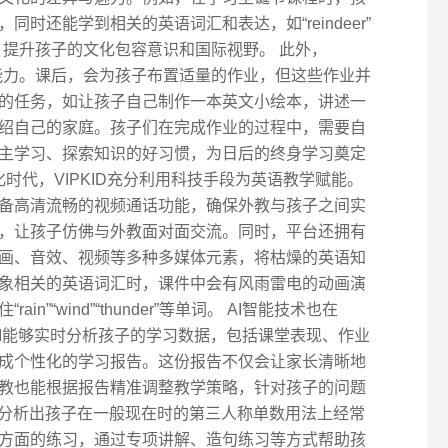
时还能学到相关的英语词汇和表达，如“reindeer”
视野，提升孩子的文化包容意识和国际视野。 此外，
习能力。课后，会为孩子布置适量的作业，但这些作业并
的任务，如让孩子自己制作一本英文小绘本，讲述一
绍自己的家庭。孩子们在完成作业的过程中，需要自
主学习、探索知识的好习惯，为日后的终身学习奠定
化时代，VIPKID充分利用科技手段为英语教学赋能。
备高清流畅的视频通话功能，确保外教与孩子之间实
，让孩子仿佛与外教面对面交流。同时，平台还拥有
画、音效、视频等多种多媒体元素，将枯燥的英语知
象相关的英语词汇时，课件中会有风雨雷电的动画演
”“wind”“thunder”等单词。 AI智能技术也在
。AI能够实时分析孩子的学习数据，包括课堂表现、作业
成个性化的学习报告。这份报告不仅会让家长清晰地
教也能根据报告精准调整教学策略，针对孩子的问题
I分析出孩子在一般现在时的第三人称单数用法上经常
方面的练习，通过专项讲解、造句练习等方式帮助孩