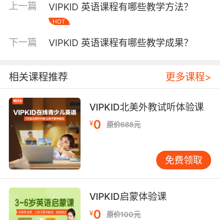
上一篇
VIPKID 英语课程有哪些教学方法？
导资质。芝加哥大学教育学院研究证实，VIPKID
HOT
外教的共情式教学法使学员课堂开口率提高
62%。 个性化反馈机制是师生互动的特色创新。
下一篇
VIPKID 英语课程有哪些教学成果？
每位学员课后会收到外教录制的专属激励视频，
包含针对性学习建议。某成都学员家长记录，孩
子因外教夸赞like a little poet而主动创作英文诗
相关课程推荐
更多课程>
歌，这种正向反馈形成的良性循环显著提升学习
兴趣。 三、学习效果的可视化追踪系统 VIPKID
VIPKID北美外教试听体验课
自主研发的LMS学习管理系统构建了完整的效果
0
¥
反馈链条。通过AI语音评测和面部表情分析，系
原价688元
统实时生成学习报告。对比传统测评，该体系能
细化到每个音素的发音准确率。剑桥大学语言实
免费领取
验室验证，其评估误差率低于人类专家3.2个百分
点。 长期学习效果的跟踪反馈更具战略价值。平
台建立的成长档案库收录了超百万份学习轨迹，
VIPKID启蒙体验课
发现持续学习两年的学员，英语思维活跃度达到
0
¥
母语者的89%。这种基于大数据的效果验证，为
原价100元