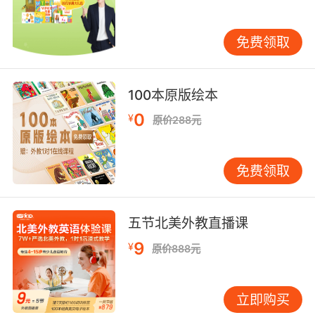
在线教育行业树立了量化评估标杆。 教学反馈机
制的持续优化正在重塑在线教育的质量标准。
免费领取
VIPKID通过构建课程设计-师生互动-学习效果的
三维反馈体系，实现了从经验教学向数据驱动的
转型。未来可探索引入脑科学研究成果，开发更
100本原版绘本
具生理适配性的教学方案。对教育从业者而言，
0
¥
建立科学的反馈分析模型，或许是破解个性化教
原价288元
学难题的关键突破口。
免费领取
五节北美外教直播课
9
¥
原价888元
立即购买