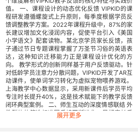
个维度解析VIPKID教学反馈的核心特征与实践价
值。 一、课程设计的动态优化反馈 VIPKID的课
程研发遵循螺旋式上升原则，每季度根据学员反
馈调整教学方案。2022年课程升级中，87%的家
长建议增加文化浸润内容，促使平台引入《美国
小学语文》配套读物。某北京学员家长反馈，孩
子通过节日专题课程掌握了万圣节习俗的英语表
达，这种知识迁移能力正是课程设计优化的方
向。 教学形式的创新同样基于用户反馈驱动。针
对低龄学员注意力分散问题，VIPKID开发了AR互
动课件，使单词学习转化为虚拟宠物喂养游戏。
上海教学中心数据显示，采用新课件后学员平均
专注时长提升40%，这是技术赋能下的教学反馈
闭环典型案例。 二、师生互动的深度情感联结 外
教群体的筛选标准因反馈不断进化。早期家长反
展开更多
映菲律宾外教口音问题，平台将北美外教占比提
升至75%。2023年引入的情感共鸣指数评估体
系，要求教师除语言能力外，需具备儿童心理辅