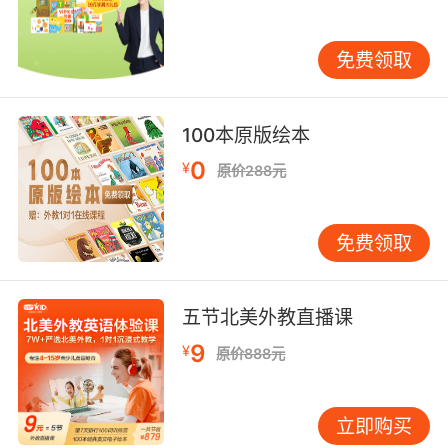
程中，也能感受到在这有限的时间里，外教的专
业与用心，孩子的进步肉眼可见。 综上所述，
免费领取
VIPKID 一节课的时间长度并非随意而定，而是综
合多方面因素精心设置的。它贴合孩子的注意力
特性、语言学习规律，又能满足家长对孩子英语
100本原版绘本
学习的规划需求。在未来，相信 VIPKID 会继续
0
¥
优化课程时长细节，为更多孩子带来更优质的英
原价288元
语学习体验，助力他们在英语学习的道路上稳步
前行。
免费领取
五节北美外教直播课
9
¥
原价888元
立即购买