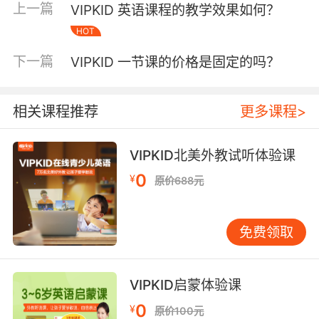
上一篇
VIPKID 英语课程的教学效果如何？
记忆，将所学知识牢牢印在脑海里。 从实际教学
HOT
成果来看，许多在 VIPKID 学习的孩子，凭借每
节课积累的点滴进步，逐渐提升了英语听说能
下一篇
VIPKID 一节课的价格是固定的吗？
力。他们在课堂上与外教的互动交流，虽时间有
限，但质量颇高。课后，孩子还能对课上内容津
津乐道，反复回味，不断强化学习效果。这也正
相关课程推荐
更多课程>
说明了 VIPKID 一节课的时间长度在助力孩子英
语成长道路上，发挥着恰到好处的作用。 三、家
VIPKID北美外教试听体验课
长体验与反馈 对于家长来说，VIPKID 的课程时
0
¥
长方便安排孩子的日常学习计划。家长无需担忧
原价688元
课程时间过长占用孩子太多休息娱乐时间，也不
用担心时间太短学不到东西。忙碌的家长可以合
免费领取
理规划，让孩子在碎片化时间里高效学习英语。
不少家长反馈，孩子在 VIPKID 一节课的学习
后，既满足了求知欲，又不会过于劳累。孩子总
VIPKID启蒙体验课
是期待着下一节课的到来，这从侧面反映出课程
0
¥
时长带来的良好学习体验。而且，家长在旁听过
原价100元