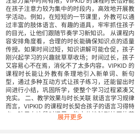
注意力集中时间有限，VIPKID 的课程时长恰好能
在孩子注意力较为集中的时段内，高效地开展教
学活动。例如，在短短的一节课里，外教可以通
过丰富的肢体语言、有趣的道具，牢牢抓住孩子
的目光，让他们跟随节奏学习新知识。 从课程内
容安排角度看，合理的时长能确保知识点的适量
传授。如果时间过短，知识讲解可能仓促，孩子
刚兴起学习的兴趣就草草收场；时间过长，孩子
又容易心不在焉，消化不了太多内容。VIPKID 的
课程时长能让外教有条理地引入新单词、新句
型，通过多种互动方式让孩子练习，还能留出时
间进行小结，巩固所学，使整个学习过程紧凑又
充实。 二、教学效果与时长关联 就语言学习规律
而言，VIPKID 的课程时长契合孩子的语言习得特
点。孩子在这段时间里，能充分接触到纯正的英
展开更多
语发音，反复模仿练习。外教可以及时纠正孩子
的发音错误，引导他们准确表达。研究表明，这
种高频次、短时间的学习模式，有助于孩子加深