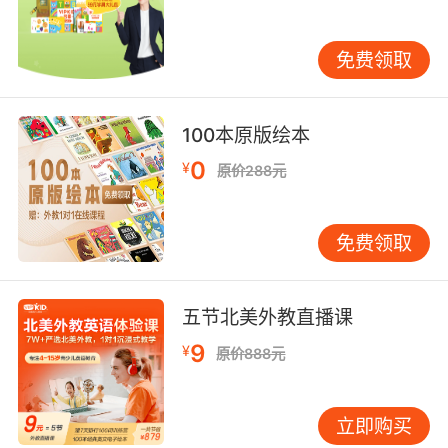
选择。
Pass 表示“消失”或“结束” Pass 还可以用来描述
免费领取
某种状态或现象的“消失”或“结束”。例如： The
storm passed, and the sun came out. （暴风
雨过去了，太阳出来了。） The pain will pass
100本原版绘本
eventually. （疼痛最终会消失的。） 这种用法在
描述自然现象或情感状态时非常有用。通过掌握
0
¥
原价288元
这一用法，您可以更生动地描述生活中的变化。
Pass 在短语中的用法 Pass 还常出现在一些固定
免费领取
短语中，这些短语在英语中非常常见。例如：
Pass away: 表示“去世”。 He passed away
peacefully in his sleep. （他在睡梦中安详地去
五节北美外教直播课
世了。） Pass out: 表示“晕倒”或“分发”。 She
passed out from exhaustion. （她因疲惫而晕倒
9
¥
原价888元
了。） The teacher passed out the
worksheets. （老师分发了工作表。） Pass by:
表示“经过”或“忽略”。 I passed by the store on
立即购买