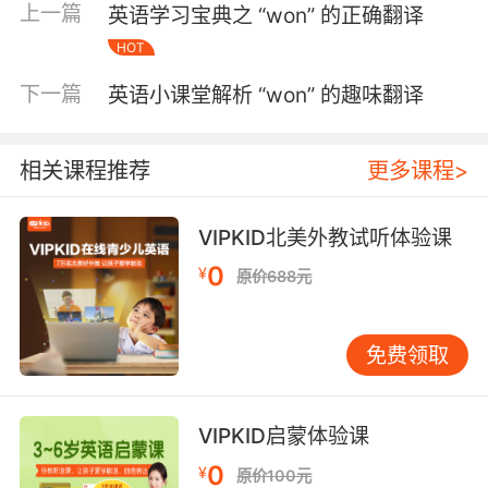
上一篇
英语学习宝典之 “won” 的正确翻译
尤为重要，尤其是在讨论考试成绩或资格认证
时。掌握这一用法，可以帮助您更准确地表达考
HOT
试结果。
下一篇
英语小课堂解析 “won” 的趣味翻译
Pass 表示“传递”或“交给” Pass 还可以表示“传递”
或“交给”某物或某人。例如： Could you pass
me the salt, please? （请把盐递给我好吗？）
相关课程推荐
更多课程>
He passed the ball to his teammate. （他把球
传给了队友。） 这种用法在日常生活和体育场景
VIPKID北美外教试听体验课
中非常常见。通过掌握这一用法，您可以更流畅
地进行日常交流或参与团队活动。
0
¥
原价688元
Pass 表示“忽略”或“略过” 在某些语境中，pass
可以表示“忽略”或“略过”某事物。例如： Let’s
免费领取
pass on dessert tonight. （今晚我们不吃甜点
了吧。） He decided to pass on the job offer.
（他决定拒绝这个工作机会。） 这种用法通常用
VIPKID启蒙体验课
于表达选择或决策，尤其是在面对多个选项时。
掌握这一用法，可以帮助您更清晰地表达自己的
0
¥
原价100元