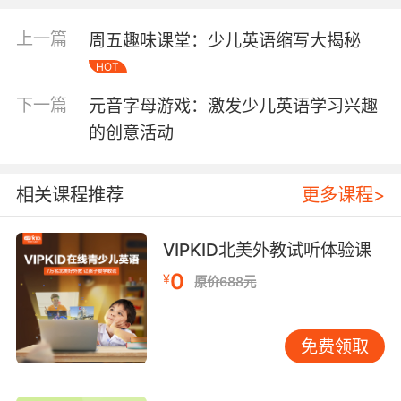
是，“before”后接动词原形时，通常用于一般现
在时或一般将来时。例如，“She will call you
上一篇
周五趣味课堂：少儿英语缩写大揭秘
before she leaves.”（她离开之前会给你打电
HOT
话。）这里的“leaves”是动词原形，表示“离开”这
一动作尚未发生。通过反复练习，孩子可以逐渐
下一篇
元音字母游戏：激发少儿英语学习兴趣
掌握这种用法，并在实际交流中灵活运用。 三、
的创意活动
“before”后接动名词的情况 在某些情况下，
“before”后需要接动名词（即动词的-ing形
式）。这种情况通常出现在表示“在……之前做某
相关课程推荐
更多课程>
事”时，强调动作的持续性或习惯性。例如，“He
always checks his email before starting
VIPKID北美外教试听体验课
work.”（他在开始工作之前总是检查邮件。）这
0
里的“starting”是动名词，表示“开始工作”这一动
¥
原价688元
作尚未发生，但强调的是习惯性行为。理解这种
用法，能够帮助孩子更准确地表达日常生活中的
免费领取
习惯和规律。 此外，“before”后接动名词时，通
常用于一般现在时或一般过去时。例如，“She
practiced the piano before going to bed.”（她