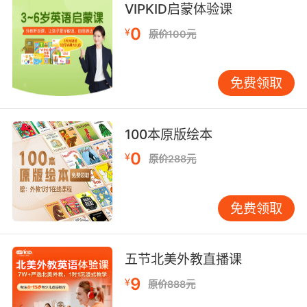
VIPKID启蒙体验课
睡觉之前练习了钢琴。）这里的“going”是动名
0
词，表示“睡觉”这一动作尚未发生。通过多读多
¥
原价100元
练，孩子可以逐渐熟悉这种用法，并在写作和口
语中自然运用。 四、“before”后接过去式的情况
免费领取
在某些情况下，“before”后需要接动词的过去
式。这种情况通常出现在表示“在……之前已经做
过某事”时，强调动作的完成性。例如，“He had
100本原版绘本
finished his homework before he went out.”
（他出去之前已经完成了作业。）这里的“went”
0
¥
原价288元
是动词的过去式，表示“出去”这一动作已经发
生。理解这种用法，能够帮助孩子更准确地表达
免费领取
过去事件的顺序和逻辑关系。 需要注意的是，
“before”后接过去式时，通常用于过去完成时或
一般过去时。例如，“She had already left
五节北美外教直播课
before I arrived.”（我到达之前她已经离开
了。）这里的“left”是动词的过去式，表示“离开”
9
¥
原价888元
这一动作已经发生。通过反复练习，孩子可以逐