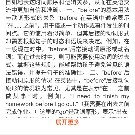
自如地表达时间顺序和逻辑关系，从而在英语交
流中更加自信和准确。 一、“before”的基本用法
与动词形式的关系 “before”在英语中通常表示
“在……之前”，用于描述一个动作或事件发生的时
间点。它的使用看似简单，但其后接的动词形式
却需要根据句子的时态和语境来决定。例如，在
一般现在时中，“before”后常接动词原形或动名
词；而在过去时中，则可能需要使用动词的过去
式。掌握这些规则，能够帮助孩子避免常见的语
法错误，并提升句子的准确性。 二、“before”后
接动词原形的情况 在英语中，“before”后接动词
原形的情况较为常见，尤其是在表示“在……之前
做某事”时。例如，“I need to finish my
homework before I go out.”（我需要在出去之前
完成作业。）这里的“go”是动词原形，表示“出去”
这一动作尚未发生。理解这种用法，能够帮助孩
展开更多
子清晰地表达时间顺序，避免混淆。 需要注意的