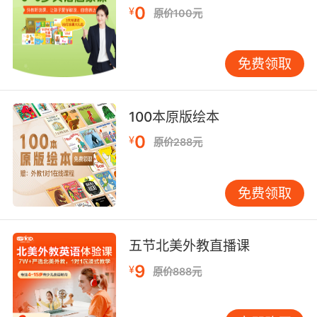
0
的使用应尽量避免，以保持语言的严谨性。 在使
¥
原价100元
用缩写时，还需要注意其语境和受众。不同的语
境和受众对缩写的接受程度和理解能力各不相
免费领取
同。例如，在专业领域内，使用特定领域的首字
母缩略词可以有效提升沟通效率；而在跨领域或
跨文化的交流中，过度使用缩写可能会导致理解
100本原版绘本
障碍。因此，在使用缩写时，应根据具体语境和
受众的特点，灵活调整缩写的使用频率和形式。
0
¥
原价288元
此外，缩写的规范性和一致性也是需要注意的问
题。在书面表达中，缩写的使用应遵循一定的规
免费领取
范，避免随意性和不一致性。例如，U.S.和USA
都是美国的缩写形式，但在同一篇文章中应保持
一致，避免混用。同时，缩写的使用还应遵循相
五节北美外教直播课
应的语法规则，避免出现语法错误或歧义。 掌握
缩写的使用方法，不仅能够提升你的英语表达能
9
¥
原价888元
力，还能帮助你更好地理解和运用英语。通过学
习和实践，你可以逐渐熟悉各种缩写的使用场景