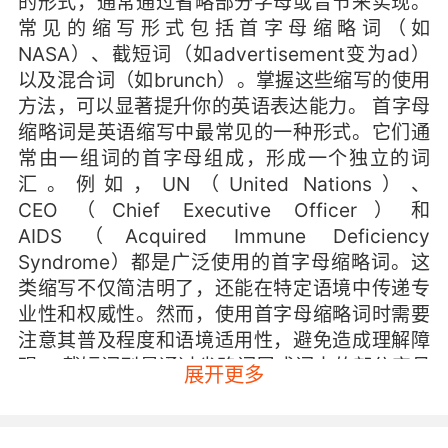
的形式，通常通过省略部分字母或音节来实现。
常见的缩写形式包括首字母缩略词（如
NASA）、截短词（如advertisement变为ad）
以及混合词（如brunch）。掌握这些缩写的使用
方法，可以显著提升你的英语表达能力。 首字母
缩略词是英语缩写中最常见的一种形式。它们通
常由一组词的首字母组成，形成一个独立的词
汇。例如，UN（United Nations）、
CEO（Chief Executive Officer）和
AIDS（Acquired Immune Deficiency
Syndrome）都是广泛使用的首字母缩略词。这
类缩写不仅简洁明了，还能在特定语境中传递专
业性和权威性。然而，使用首字母缩略词时需要
注意其普及程度和语境适用性，避免造成理解障
碍。 截短词则是通过省略词尾或词中的部分字母
展开更多
来实现缩写的。例如，photo（photograph）、
exam（examination）和info（information）都
是截短词的典型代表。这类缩写在日常交流中非