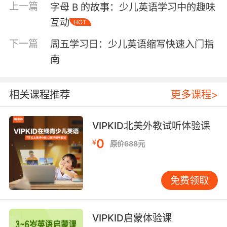
上一篇
字母 B 的故事：少儿英语学习中的趣味
常常见，能够有效缩短表达时间，提升沟通效
互动
HOT
率。需要注意的是，截短词的使用通常较为随
意，适用于非正式场合，而在正式书面表达中应
下一篇
周五学习日：少儿英语缩写快速入门指
谨慎使用。 混合词是将两个词的部分组合在一
南
起，形成一个新的词汇。例如，smog（smoke +
fog）、brunch（breakfast + lunch）和
motel（motor + hotel）都是混合词的典型例
相关课程推荐
更多课程>
子。这类缩写不仅简洁，还能通过词汇的组合传
递出特定的含义和语境。掌握混合词的使用方
VIPKID北美外教试听体验课
法，可以帮助你在表达中更加灵活多变。 除了上
0
述常见的缩写形式，英语中还存在一些特殊的缩
¥
原价688元
写现象。例如，contractions（缩约词）是将两
个词合并为一个词，省略部分字母并用撇号（'）
免费领取
代替。常见的缩约词包括don’t（do not）、
can’t（cannot）和I’m（I am）。这类缩写在口
语和非正式书面表达中非常常见，能够使语言更
VIPKID启蒙体验课
加流畅自然。然而，在正式书面表达中，缩约词