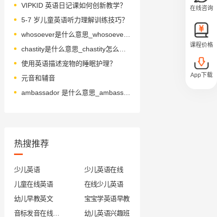
VIPKID 英语日记课如何创新教学？
在线咨询
5-7 岁儿童英语听力理解训练技巧？
whosoever是什么意思_whosoever怎么读_音标ˌhu-səʊˈevə(r)
课程价格
chastity是什么意思_chastity怎么读_音标ˈtʃæstətɪ
使用英语描述宠物的睡眠护理？
App下载
元音和辅音
ambassador 是什么意思_ambassador 怎么读_音标 æm'bæsədə(r)
热搜推荐
少儿英语
少儿英语在线
儿童在线英语
在线少儿英语
幼儿早教英文
宝宝学英语早教
音标发音在线试听
幼儿英语兴趣班