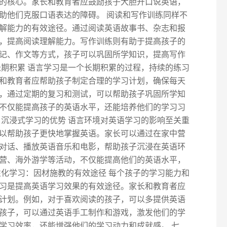
的核心。家长和教育者应鼓励孩子大胆开口说英语，
助他们克服口语表达的障碍。 阅读和写作训练同样不
解能力的有效途径。通过阅读英语故事书、杂志和报
，提高阅读理解能力。写作训练则有助于提高孩子的
记、作文等方式，孩子可以巩固所学知识，提高写作
长期积累 语言学习是一个长期积累的过程，持续的练习
和教育者应帮助孩子制定合理的学习计划，确保每天
，通过定期的复习和测试，可以帮助孩子巩固所学知
不仅能提高孩子的英语水平，还能培养他们的学习习
：沉浸式学习的优势 语言环境对英语学习的影响至关重
以帮助孩子更快地掌握英语。家长可以通过在家中营
对话、播放英语音乐和电影，帮助孩子沉浸在英语环
营、海外游学等活动，不仅能提高他们的英语水平，
性化学习：因材施教的有效途径 每个孩子的学习能力和
习是提高英语学习效果的有效途径。家长和教育者应
计划。例如，对于喜欢阅读的孩子，可以多提供英语
孩子，可以通过英语手工制作和游戏，激发他们的学
学习效率，还能增强他们的学习动力和成就感。 七、