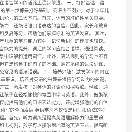
在语言学习的道路上稳步前进。 一、打好基础：语
习的第一步都是打好基础，英语也不例外。对于少年儿
语能力的三大基石。首先，语音的准确性至关重要。
能力，还能增强口语表达的自信。因此，家长和教育
和反复练习，帮助他们掌握标准的英语发音。 其次，
年儿童的学习能力较强，记忆新词汇的速度也较快。
言能力的提升。词汇的学习应结合语境，通过阅读、
景中理解和运用词汇。此外，语法规则的学习也不容
但它是构建正确句子的基础。通过系统的语法训练，
免常见的语法错误。 二、培养兴趣：激发学习的内在
儿童来说，培养对英语的兴趣是保持学习动力的关键。
方式，激发孩子对英语的好奇心和探索欲。例如，通
让孩子在轻松愉快的氛围中学习英语。此外，鼓励孩
仅能提高他们的口语表达能力，还能增强他们的自信
说读写的全面发展 英语学习不仅仅是词汇和语法的积
程。首先，听力训练是提高英语理解能力的重要途
和电视剧，孩子可以接触到地道的英语表达，提高听