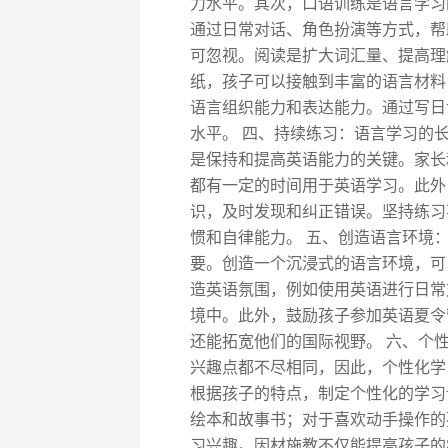
力水平。其次，口语训练是语言学习
通过日常对话、角色扮演等方式，帮
可忽视。阅读是扩大词汇量、提高理
纸，孩子可以接触到丰富的语言材料
语言组织能力和表达能力。通过写日
水平。 四、持续练习：语言学习的
是保持和提高英语能力的关键。家长
都有一定的时间用于英语学习。此外
识，及时发现和纠正错误。坚持练习
惯和自律能力。 五、创造语言环境
要。创造一个沉浸式的语言环境，可
造英语氛围，例如使用英语进行日常
境中。此外，鼓励孩子参加英语夏令
还能拓宽他们的国际视野。 六、个
兴趣点都不尽相同，因此，个性化学
根据孩子的特点，制定个性化的学习
绘本和故事书；对于喜欢动手操作的
习兴趣。因材施教不仅能提高孩子的