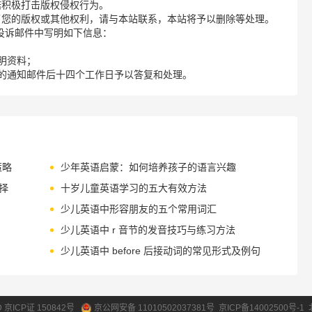
诺积极打击版权侵权行为。
了您的版权或其他权利，请与本站联系，本站将予以删除等处理。
请您在投诉邮件中写明如下信息：
明资料；
的通知邮件后十四个工作日予以答复和处理。
策略
少年英语启蒙：如何培养孩子的语言兴趣
择
十岁儿童英语学习的五大有效方法
少儿英语中形容朋友的五个常用词汇
少儿英语中 r 音节的发音技巧与练习方法
少儿英语中 before 后接动词的常见形式及例句
ID 京ICP证 150842号
京公网安备 11010502037381号
京ICP备14002500号-1