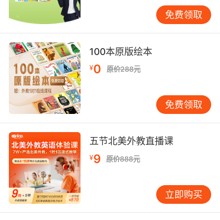
“Wherearethewheels?”或拿出玩具巴士，边唱
免费领取
边演示。将歌词、画面、实物结合，理解更深
刻。•玩“填空”游戏。在孩子熟悉的儿歌中，家长
可故意在某词处停顿，用眼神或动作示意孩子接
100本原版绘本
续。如唱“Twinkle,twinkle,little…”，然后停顿，
0
¥
原价288元
孩子常会乐意喊出“star!”。这能极大增强其成就
感与参与感。•分解动作，解释关键词。对于
《OldMacDonaldHadaFarm》这类包含多动物
免费领取
叫声的儿歌，可提前用中文简单说明：“这首歌里
有好多小动物，鸭子会‘quackquack’叫哦。”演唱
时，重点模仿叫声与动作。第三阶段：运用与拓
五节北美外教直播课
展（7岁以上或有较好听力基础）当孩子能轻松跟
9
¥
原价888元
唱多首儿歌后，可引导他将儿歌语言运用于生
活，完成从“输入”到“输出”的跨越。•创设生活情
境。早晨起床可哼唱
立即购买
《ThisIstheWayWeBrushOurTeeth》的曲调，
将歌词换成孩子正做的事。睡前可套用