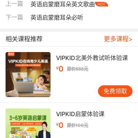
上一篇
英语启蒙磨耳朵英文歌曲
HOT
不同年龄与基础的孩子，“读”儿歌的方式也应调
整。大致可分为三个阶段。第一阶段：感知与兴
下一篇
英语启蒙磨耳朵必听
趣（3-5岁或零基础）此阶段目标是让孩子觉得
英语儿歌“好玩”，不排斥。重点在于肢体动作与
情绪感染。•选择节奏感强、重复句多的儿歌，如
相关课程推荐
更多课程>
《TheWheelsontheBus》、
《IfYou’reHappyandYouKnowIt》。重复带来安
VIPKID北美外教试听体验课
全感，也更容易跟唱。•家长要投入扮演。唱到
0
¥
原价688元
“wheelsgoroundandround”可用于画圈，唱到
“happyandyouknowit”则开心拍手跺脚。你的投
入会直接感染孩子。•不必强求跟唱。孩子可能只
免费领取
是微笑或扭动身体，这都是积极信号。他正在吸
收语言的节奏与韵律。第二阶段：理解与模仿
（5-7岁或有少量听力基础）孩子已熟悉部分儿歌
VIPKID启蒙体验课
旋律，可加深“读”的层次，助其理解歌词并鼓励
0
¥
原价100元
模仿。•利用画面与实物。许多儿歌配有精美动
画。可指着动画中的公交车问：