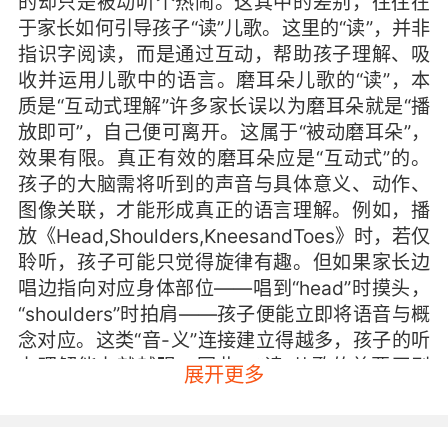
的却只是被动听个热闹。这其中的差别，往往在
于家长如何引导孩子“读”儿歌。这里的“读”，并非
指识字阅读，而是通过互动，帮助孩子理解、吸
收并运用儿歌中的语言。磨耳朵儿歌的“读”，本
质是“互动式理解”许多家长误以为磨耳朵就是“播
放即可”，自己便可离开。这属于“被动磨耳朵”，
效果有限。真正有效的磨耳朵应是“互动式”的。
孩子的大脑需将听到的声音与具体意义、动作、
图像关联，才能形成真正的语言理解。例如，播
放《Head,Shoulders,KneesandToes》时，若仅
聆听，孩子可能只觉得旋律有趣。但如果家长边
唱边指向对应身体部位——唱到“head”时摸头，
“shoulders”时拍肩——孩子便能立即将语音与概
念对应。这类“音-义”连接建立得越多，孩子的听
力理解能力就越强。因此，“读”儿歌的首要原则
展开更多
是让声音变得可理解。不必强求孩子听懂每个单
词，而应确保在互动帮助下，他能抓住核心词汇
与句意。分阶段“读”儿歌：从听到说，循序渐进