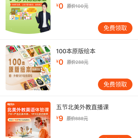
0
¥
实践中，如何将英语学习与数学技能培养有机结
原价100元
合是一个值得深入探讨的问题。首先，家长和教
育者可以通过选择适合孩子年龄和水平的英语数
免费领取
学教材，将数学知识融入英语学习中。这些教材
可以包括数学主题的英语绘本、数学游戏和互动
活动等，让孩子在轻松愉快的氛围中学习数学。
100本原版绘本
其次，可以通过日常对话和互动，将数学概念自
0
¥
然地融入孩子的英语学习中。例如，在购物时让
原价288元
孩子用英语计算价格，或者在游戏中让孩子用英
语描述物体的形状和位置等。 语言与数学的结合
免费领取
不仅能够提升孩子的学术能力，还能促进他们的
全面发展。通过英语学习，孩子不仅可以掌握数
学知识，还可以提高语言表达能力、逻辑思维能
五节北美外教直播课
力和跨文化理解能力。这种综合能力的提升将为
9
¥
孩子未来的学习和生活奠定坚实的基础。 总之，
原价888元
“Count Much: Building Early Math Skills
Through English”这一主题强调了英语学习在培