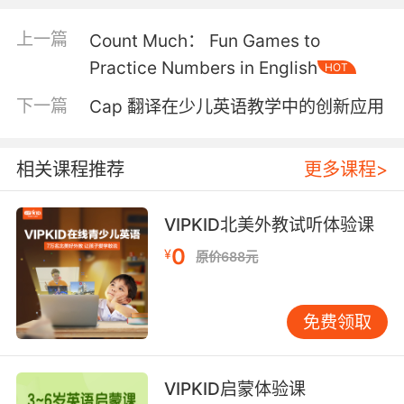
语学习有助于培养孩子的逻辑思维和问题解决能
力。数学的核心在于逻辑推理和抽象思维，而英
上一篇
Count Much： Fun Games to
语作为一种高度结构化的语言，同样强调逻辑性
Practice Numbers in English
HOT
和条理性。通过学习英语的语法规则、句法结构
和文本组织方式，孩子可以逐步建立起对逻辑关
下一篇
Cap 翻译在少儿英语教学中的创新应用
系的敏感度，从而更好地理解和应用数学中的逻
辑推理。例如，在英语阅读中，孩子需要理解句
子之间的因果关系、对比关系等，这些能力在解
相关课程推荐
更多课程>
决数学问题时同样至关重要。 此外，英语学习还
可以拓展孩子的数学视野。数学是一门全球通用
VIPKID北美外教试听体验课
的学科，而英语作为国际通用语言，为孩子们提
0
¥
供了接触和理解不同文化背景下数学知识的机
原价688元
会。通过阅读英语数学教材、观看英语数学教学
视频，孩子可以了解到世界各地的数学教育方法
免费领取
和思维方式，从而拓宽自己的数学视野，激发创
新思维。例如，某些数学概念在英语中的表达方
式可能与母语有所不同，通过对比学习，孩子可
VIPKID启蒙体验课
以更深入地理解这些概念的本质。 在具体的教学