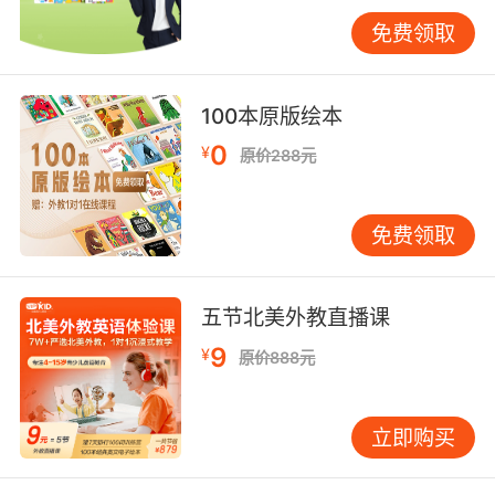
4、《Teddy Bear》
免费领取
这是一首带动作的英语幼儿歌曲，它的主角是一
直深受孩子们喜爱的小动物泰迪熊，那么在听的
100本原版绘本
时候孩子也可以跟随者音乐旋律，一边学习唱歌
一边学习它的动作。
0
¥
原价288元
5、《Two little blackbird》
免费领取
整首歌的段落是比较少的，并且曲调也很简单、
方便孩子哼唱，标准地道的发音能够促进宝宝对
于英语的感知，进一步也可以激发孩子的英语学
五节北美外教直播课
习兴趣。
9
¥
原价888元
6、《Clap your hands》
这是一首简单并且带动作的儿歌童谣，其节奏轻
立即购买
松简单并且歌词也是重复出现的，不断的重复有
助于帮助孩子加深印象，同时也可以学习歌曲中