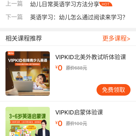
上一篇
幼儿日常英语学习方法分享
HOT
2、《Old Macdonald Had a Farm》
下一篇
英语学习：幼儿怎么通过阅读来学习？
小孩子都是比较喜欢小动物的，并且他们也都喜
欢模仿小动物的叫声，当然也会更加乐意模仿小
相关课程推荐
更多课程>
动物们的动作。所以说这首脍炙人口的描写农场
动物与的童谣，就成了孩子们学习英语的一首必
VIPKID北美外教试听体验课
选的英语幼儿歌曲。
0
¥
原价688元
3、《Did You Feed My Cow？》
这是一首问答结合的童谣，这样孩子就可以积极
免费领取
地参与其中，并且一问一答的形式可以让孩子更
感兴趣，那么家长也可以反过来调过去地与孩子
进行提问。有助于帮助孩子掌握一般疑问句和一
VIPKID启蒙体验课
般的肯定或着否定回答，并且欢快的节奏也有助
0
¥
原价100元
于孩子记住歌词。