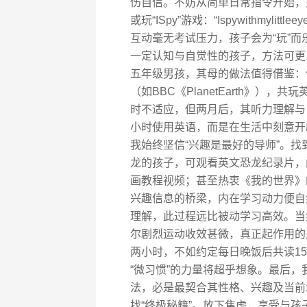
伤自信。不妨从简单日常指令开始，如“Let’
或玩“ISpy”游戏：“Ispywithmylit
互动毫无考试压力，孩子会为“玩”而
一定认知与自觉性的孩子，方法可更
五年级男孩，其母的做法值得借鉴：
（如BBC《PlanetEarth》
时不适应，但两月后，其听力理解与口
小时使用英语，而是在生活中刻意开
我始终坚信“兴趣是最好的导师”。
龙的孩子，可观看英文恐龙纪录片，
画教程视频；甚至热衷《我的世界》
兴趣信息的桥梁，内在学习动力便自
理解，此过程远比被动学习高效。当
尔剧烈运动收效甚微，真正起作用的
两小时，不如约定每日晚饭后共读1
“微习惯”的力量将超乎想象。最后
法，必是最契合其性格、兴趣及当前
找“终极秘籍”。放下焦虑，享受与