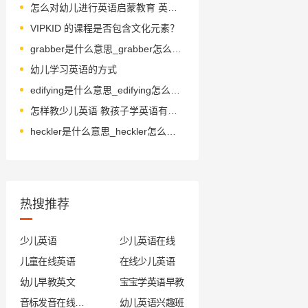
怎么对幼儿进行英语启蒙教育 英语幼儿启蒙方法
VIPKID 的课程是否包含文化元素？
grabber是什么意思_grabber怎么读_音标'græbə
幼儿学习英语的方式
edifying是什么意思_edifying怎么读_音标'edifaiiŋ
怎样教少儿英语 教孩子学英语有哪些好办法
heckler是什么意思_heckler怎么读_音标'heklə(r)
热搜推荐
少儿英语
少儿英语在线
儿童在线英语
在线少儿英语
幼儿早教英文
宝宝学英语早教
音标发音在线试听
幼儿英语兴趣班