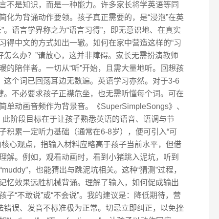
言不是知识，而是一种能力。许多家长将学英语等同
简化为背诵动作要领。孩子真正需要的，是“浸泡”在英
”。语言学界称之为“语言习得”，即无意识地、在真实
习得中文的方式如出一辙。如何在家中营造这样的“习
好怎么办？”请放心，这并非障碍。家长无需扮演教师
暖的陪伴者。一切从“听”开始，且需大量地听。回想孩
，这个词已回荡耳边无数遍。英语学习亦然。对于3-6
关键。不必要求孩子正襟危坐，也无需听懂每个词。可在
画音频作为背景音。《SuperSimpleSongs》、
材料。此阶段目标在于让孩子熟悉英语的语音、语调与节
积累一定听力基础（通常在6-8岁），便可引入“可
的核心观点，指输入材料应略高于孩子当前水平，但借
理解。例如，观看动画时，看到小猪跳入泥坑，听到
，即使不识“muddy”，也能猜出与跳泥坑相关。这种“猜测”过程，
记忆效果远胜机械背诵。理解了输入，如何促成输出
子“不敢说”或“不会说”。我的建议是：降低期待，营
语法错误、发音不标准极为正常。切忌立即纠正，以免挫