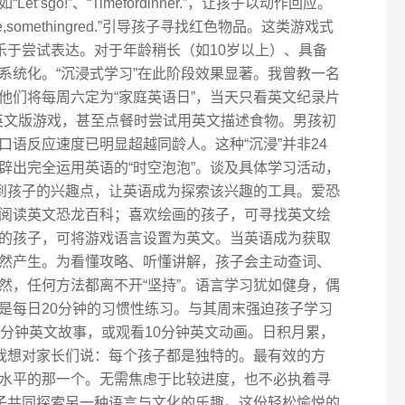
sgo!”、“Timefordinner.”，让孩子以动作回应。
tleeye,somethingred.”引导孩子寻找红色物品。这类游戏式
乐于尝试表达。对于年龄稍长（如10岁以上）、具备
系统化。“沉浸式学习”在此阶段效果显著。我曾教一名
他们将每周六定为“家庭英语日”，当天只看英文纪录片
），共玩英文版游戏，甚至点餐时尝试用英文描述食物。男孩初
语反应速度已明显超越同龄人。这种“沉浸”并非24
辟出完全运用英语的“时空泡泡”。谈及具体学习活动，
找到孩子的兴趣点，让英语成为探索该兴趣的工具。爱恐
阅读英文恐龙百科；喜欢绘画的孩子，可寻找英文绘
的孩子，可将游戏语言设置为英文。当英语成为获取
然产生。为看懂攻略、听懂讲解，孩子会主动查词、
然，任何方法都离不开“坚持”。语言学习犹如健身，偶
是每日20分钟的习惯性练习。与其周末强迫孩子学习
5分钟英文故事，或观看10分钟英文动画。日积月累，
，我想对家长们说：每个孩子都是独特的。最有效的方
水平的那一个。无需焦虑于比较进度，也不必执着寻
孩子共同探索另一种语言与文化的乐趣。这份轻松愉悦的