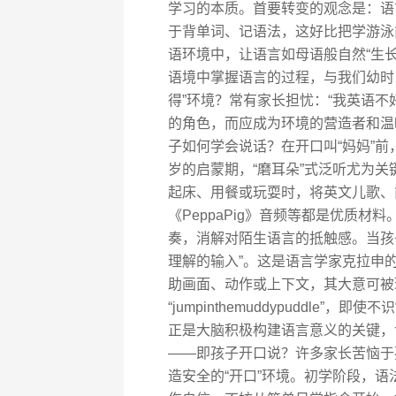
学习的本质。首要转变的观念是：语
于背单词、记语法，这好比把学游泳
语环境中，让语言如母语般自然“生长
语境中掌握语言的过程，与我们幼时
得”环境？常有家长担忧：“我英语不
的角色，而应成为环境的营造者和温
子如何学会说话？在开口叫“妈妈”前
岁的启蒙期，“磨耳朵”式泛听尤为
起床、用餐或玩耍时，将英文儿歌、简单动
《PeppaPig》音频等都是优质
奏，消解对陌生语言的抵触感。当孩子
理解的输入”。这是语言学家克拉申
助画面、动作或上下文，其大意可被
“jumpinthemuddypuddle”
正是大脑积极构建语言意义的关键，
——即孩子开口说？许多家长苦恼于孩
造安全的“开口”环境。初学阶段，