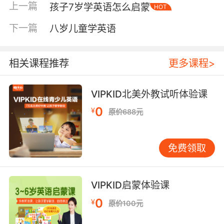
上一篇
孩子7岁学英语怎么启蒙
HOT
话，优质英文儿歌、有声故事、儿童播客都是很
好的听力材料。当孩子“听力库”积累到一定程
下一篇
八岁儿童学英语
度，自然会产生表达欲望。此时，家长和老师应
是鼓励者和对话者，而非纠错者。孩子说“I goed
to the park yesterday”，不必立刻纠正语法，可
相关课程推荐
更多课程>
先肯定其表达意愿：“Wow, you went to the
park!That sounds fun.”，随后在对话中自然重复
VIPKID北美外教试听体验课
正确说法：“Yes, you went to the park
0
¥
原价688元
yesterday.” 这种“隐性纠错”能保护孩子自信，并
让其潜移默化吸收正确语言形式。 阅读是八岁孩
子可开始系统接触的领域。可从图画为主的绘
免费领取
本，逐渐过渡到图文并茂的分级读物。分级读物
的优势在于根据孩子认知和语言能力设计，用有
限高频词汇讲述有趣故事，能让孩子体验“我能读
VIPKID启蒙体验课
懂一本书”的成就感。亲子共读是很好的方式：家
0
¥
原价100元
长可指着图画提问，引导孩子观察和猜测，也可
分角色朗读。当孩子遇到生词时，不必急于查字