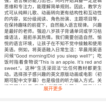
强，语言模仿能力出色，同时开始具备一定逻辑
思维和专注力，能理解简单规则。因此，教学方
式可从纯粹儿歌、动画转向更有结构性和互动性
的内容，如分级阅读、角色扮演、主题项目等，
在保持趣味的前提下，自然融入语言规律。 兴趣
是最好的老师。强迫八岁孩子背诵单词或学习枯
燥语法，易扼杀其热情。我们需要创造自然、愉
悦的语言环境，让孩子在不知不觉中接触和使用
英语。例如，将英语融入日常生活：早晨用英语
问候“Good morning!Did you sleep well?”；吃
饭时指着食物说“This is an apple. It’s red and
sweet.”。这种“生活浸润法”比任何教材都更生
动。选择孩子感兴趣的英文原版动画或电影（初
期可配中文字幕）也是极佳的听力输入方式。关
键是不给孩子“我们在学英语”的压力，而是让其
展开更多
感觉英语是了解有趣世界的工具。 在听说培养
上，应遵循“先输入，后输出”的规律。大量可理
解的听力输入是开口说的前提。除动画和日常对