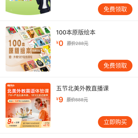
典，可鼓励其根据图片和上下文猜测词义，这本
免费领取
身就是重要的阅读策略训练。 关于词汇和语法，
建议“在语境中学，在运用中学”。孤立记忆单词
列表效率低且易忘。更好方法是围绕一个主题
100本原版绘本
（如动物、家庭、学校），通过故事、歌曲、游
0
¥
原价288元
戏等方式，让孩子在丰富语境中反复接触相关词
汇。语法学习亦然，八岁孩子无需学习“现在进行
时”术语，但可通过大量例句和情境，理解并运用
免费领取
“I am eating”、“He is running”等表达。游戏是
绝佳载体，例如“Simon Says”可练习祈使句和身
体部位词汇，“猜猜我在做什么”可练习现在进行
五节北美外教直播课
时。 每个孩子都是独特的，学习节奏和兴趣点不
9
¥
原价888元
同。有的喜欢唱歌，有的痴迷恐龙，有的对太空
好奇。家长和教育者应做细心的观察者，发现孩
子兴趣所在，并以此为切入点结合英语学习。例
立即购买
如，为喜欢恐龙的孩子准备英文恐龙百科书或纪
录片；为喜欢手工的孩子寻找英文制作教程。当