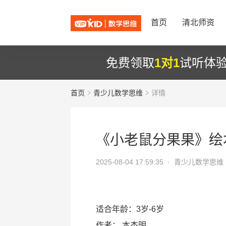
首页
清北师资
免费领取
1对1
试听体
首页
青少儿数学思维
详情
《小老鼠分果果》绘
2025-08-04 17:59:35 ·
青少儿数学思维
适合年龄：3岁-6岁
作者：
本杰明