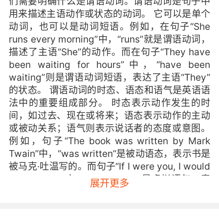
们需要明确什么是谓语动词。谓语动词是句子中
用来描述主语动作或状态的动词。 它可以是单个
动词，也可以是动词短语。例如，在句子“She
runs every morning”中，“runs”就是谓语动词，
描述了主语“She”的动作。而在句子“They have
been waiting for hours”中，“have been
waiting”则是谓语动词短语，表达了主语“They”
的状态。 谓语动词的时态、语态和语气是英语语
法中的重要组成部分。 时态表示动作发生的时
间，如过去、现在或将来；语态表示动作的主动
或被动关系；语气则表示说话者的态度或意图。
例如，句子“The book was written by Mark
Twain”中，“was written”是被动语态，表示书是
被马克·吐温写的。而句子“If I were you, I would
take the job”中，“would take”是虚拟语气，表
展开更多
示假设的情况。 谓语动词的正确使用对于句子的
完整性和准确性至关重要。 一个句子如果没有谓
语动词，就会变得不完整，甚至无法传达明确的