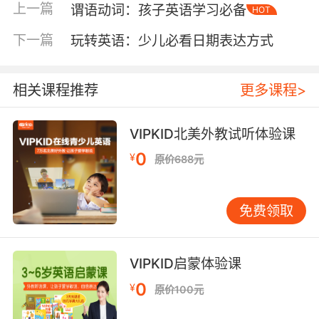
上一篇
谓语动词：孩子英语学习必备
HOT
意思。例如，句子“She the best student in the
class”缺少谓语动词，无法表达完整的意思。正
下一篇
玩转英语：少儿必看日期表达方式
确的表达应该是“She is the best student in the
class”，其中“is”作为谓语动词，连接了主语
“She”和表语“the best student in the class”。
相关课程推荐
更多课程>
谓语动词的多样性也是英语表达丰富性的体现。
英语中有多种类型的谓语动词，包括实义动词、
VIPKID北美外教试听体验课
系动词、助动词和情态动词。实义动词表示具体
0
¥
原价688元
的动作或状态，如“run”、“eat”、“think”等。系动
词用于连接主语和表语，表示主语的身份、特征
或状态，如“be”、“seem”、“become”等。助动
免费领取
词用于构成时态、语态或语气，如“have”、
“do”、“will”等。情态动词表示可能性、必要性或
意愿，如“can”、“must”、“should”等。 在复合
VIPKID启蒙体验课
句中，谓语动词的使用更加复杂。 复合句由主句
0
¥
原价100元
和从句组成，每个从句都有自己的谓语动词。例
如，在句子“I know that she is coming”中，