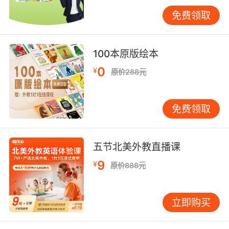
“know”是主句的谓语动词，而“is coming”是从句
免费领取
的谓语动词。这种结构使得复合句能够表达更加
复杂和细致的思想。 谓语动词的时态一致性是英
语语法中的一个重要规则。 在复合句中，主句和
100本原版绘本
从句的时态需要保持一致，以避免逻辑混乱。例
0
¥
原价288元
如，在句子“He said that he would come”中，
“said”是主句的过去时态，而“would come”是从
句的过去将来时态，两者保持了一致性。如果时
免费领取
态不一致，句子就会显得不自然，甚至产生歧
义。 谓语动词的省略在某些情况下也是允许的，
但需要谨慎使用。 在并列句中，如果两个句子的
五节北美外教直播课
谓语动词相同，可以省略第二个谓语动词。例
9
¥
原价888元
如，句子“She likes apples, and he likes
oranges”可以省略为“She likes apples, and he
oranges”。然而，省略谓语动词时需要注意句子
立即购买
的清晰性和逻辑性，避免产生误解。 谓语动词的
灵活运用能够增强英语表达的生动性和表现力。