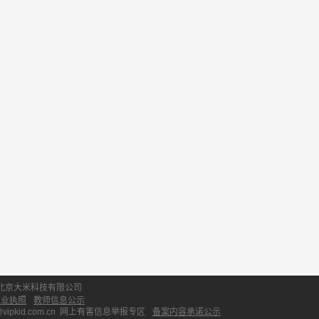
北京大米科技有限公司
营业执照
教师信息公示
id.com.cn
网上有害信息举报专区
备案内容承诺公示