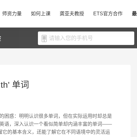
师资力量
如何上课
龚亚夫教授
ETS官方合作
最
验
h' 单词
的困惑：明明认识很多单词，但在实际运用时却总是
英语，深入认识一个看似简单却内涵丰富的单词——
掌握它的基本含义，还能了解它在不同语境中的灵活运