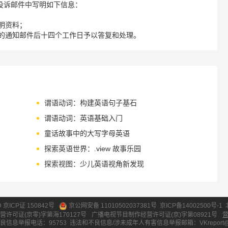
请您在投诉邮件中写明如下信息：
明资料；
的通知邮件后十四个工作日予以答复和处理。
谓语动词：构建英语句子基石
谓语动词：英语基础入门
童话故事中的大写字母英语
探索英语世界：.view 故事乐园
探索视图：少儿英语视角新发现
ID 京ICP证 150842号
京公网安备 11010502037381号
京ICP备14002500号-1
营许可证(京零)字第海170127号
广播电视节目制作经营许可证(京)字第08921号
良信息举报电话：95753
违法和不良信息/涉未成年人有害信息举报邮箱：VKreport@vipk