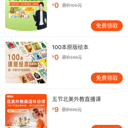
0
¥
原价100元
欢迎您点击屏幕上方,标题下的蓝色字体'
VIPKID
'关注我们
免费领取
100本原版绘本
0
¥
原价288元
免费领取
五节北美外教直播课
9
¥
原价888元