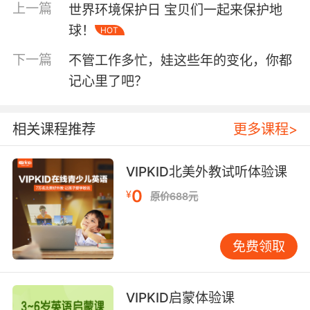
上一篇
世界环境保护日 宝贝们一起来保护地
球！
HOT
下一篇
不管工作多忙，娃这些年的变化，你都
记心里了吧？
相关课程推荐
更多课程>
VIPKID北美外教试听体验课
0
¥
原价688元
免费领取
每一个
【此段视频献给
妈妈，今天是属于你的节
~
日，祝麻麻节日快乐
】
VIPKID启蒙体验课