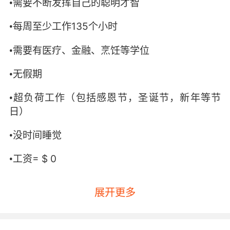
•需要不断发挥自己的聪明才智
135
•每周至少工作
个小时
•需要有医疗、金融、烹饪等学位
•无假期
•超负荷工作（包括感恩节，圣诞节，新年等节
日）
•没时间睡觉
= $ 0
•工资
展开更多
270
24
该招聘广告获得了
万的曝光，但只有
人询
Rehtom
问，
公司通过网络摄像头对他们进行了面
试，并记录下了他们的实时反应。