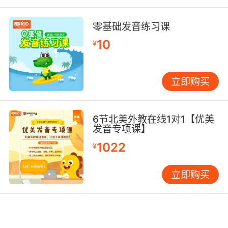
们大声朗读字母、参与字母游戏等方式，可以帮
助他们克服害羞和恐惧，从而增强他们的自信
零基础发音练习课
心。 此外，通过及时表扬和奖励，也可以有效提
10
升孩子们的自信心。例如，当孩子们正确发音
¥
时，可以给予他们小奖励，如贴纸、小玩具等，
以激励他们继续努力。这种趣味26字母发音的方
立即购买
式，不仅能让孩子们在快乐中学习，还能培养他
们的自信心和成就感。 趣味26字母发音：家庭教
育的有效工具 家庭教育在少儿英语学习中起着至
6节北美外教在线1对1【优美
关重要的作用。通过趣味26字母发音，家长们可
发音专项课】
以在家中为孩子创造一个良好的英语学习环境。
1022
¥
例如，通过与孩子一起朗读字母歌、玩字母游戏
等方式，家长们可以帮助孩子巩固所学知识，从
立即购买
而提高他们的英语水平。 此外，通过将字母学习
与日常生活结合起来，也可以有效提升孩子的学
习效果。例如，在日常生活中，家长们可以通过
指认物品、朗读字母等方式，帮助孩子记忆字母