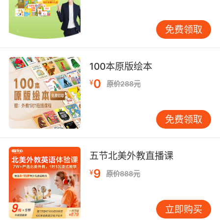
不仅能让孩子们在快乐中学习，还能培养他们的
创造力和想象力。 趣味26字母发音：提升记忆力
免费领取
的有效方法 记忆力是学习的重要能力之一。对于
少儿来说，通过趣味26字母发音，可以有效提升
他们的记忆力。例如，通过将字母与图像、声音
100本原版绘本
等多种感官刺激结合起来，可以帮助孩子们更好
0
¥
地记忆字母的发音。研究表明，多感官学习能够
原价288元
显著提高记忆效果，因此，趣味26字母发音不仅
是学习字母发音的有效方法，更是提升记忆力的
免费领取
重要途径。 此外，通过反复练习和复习，孩子们
可以逐渐巩固所学知识，从而提高他们的记忆能
力。例如，通过每天朗读字母歌、玩字母游戏等
五节北美外教直播课
方式，孩子们可以在不知不觉中记住字母的发
9
¥
音，进而提高他们的英语水平。 趣味26字母发
原价888元
音：培养自信心的关键 自信心是学习成功的重要
因素。对于少儿来说，通过趣味26字母发音，可
立即购买
以有效培养他们的自信心。例如，通过鼓励孩子