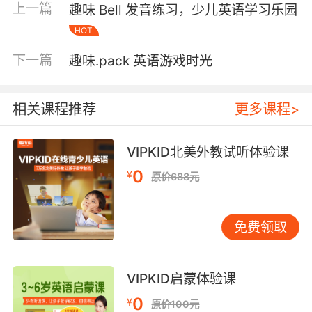
上一篇
趣味 Bell 发音练习，少儿英语学习乐园
力。 此外，通过模仿和重复，孩子们可以逐渐掌
HOT
握英语的语音语调，这对于他们未来的英语学习
将大有裨益。研究表明，早期的语音训练能够显
下一篇
趣味.pack 英语游戏时光
著提高孩子的语言能力，因此，趣味26字母发音
不仅是学习字母发音的有效途径，更是培养语感
的重要手段。 趣味26字母发音：激发学习兴趣的
相关课程推荐
更多课程>
利器 兴趣是最好的老师。对于少儿来说，只有激
发他们的学习兴趣，才能让他们真正投入到英语
VIPKID北美外教试听体验课
学习中。通过趣味26字母发音，我们可以将枯燥
0
¥
的字母学习变得生动有趣。例如，通过制作字母
原价688元
卡片、玩字母拼图游戏等方式，孩子们可以在玩
乐中学习，从而提高他们的学习积极性。 此外，
免费领取
通过将字母学习与孩子们的兴趣爱好结合起来，
也可以有效激发他们的学习兴趣。例如，对于喜
欢绘画的孩子，可以通过绘制字母画来学习字母
VIPKID启蒙体验课
发音；对于喜欢音乐的孩子，可以通过唱字母歌
0
¥
来掌握字母发音。这种趣味26字母发音的方式，
原价100元