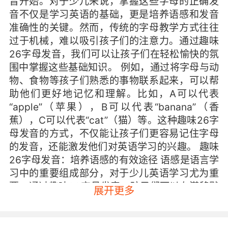
音开始。对于少儿来说，掌握这些字母的正确发
音不仅是学习英语的基础，更是培养语感和发音
准确性的关键。然而，传统的字母教学方式往往
过于机械，难以吸引孩子们的注意力。通过趣味
26字母发音，我们可以让孩子们在轻松愉快的氛
围中掌握这些基础知识。 例如，通过将字母与动
物、食物等孩子们熟悉的事物联系起来，可以帮
助他们更好地记忆和理解。比如，A可以代表
“apple”（苹果），B可以代表“banana”（香
蕉），C可以代表“cat”（猫）等。这种趣味26字
母发音的方式，不仅能让孩子们更容易记住字母
的发音，还能激发他们对英语学习的兴趣。 趣味
26字母发音：培养语感的有效途径 语感是语言学
习中的重要组成部分，对于少儿英语学习尤为重
要。通过趣味26字母发音，孩子们可以在潜移默
展开更多
化中培养出良好的语感。例如，通过朗读字母
歌、玩字母游戏等方式，孩子们可以在不知不觉
中掌握字母的发音规律，进而提高他们的听说能