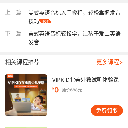
可以利用图片、卡片等直观教具，帮助孩子记忆
音标的发音和书写形式。 结合单词练习，巩固记
上一篇
美式英语音标入门教程，轻松掌握发音
忆 单纯记忆音标可能会让孩子感到枯燥乏味。家
技巧
HOT
长可以将音标学习与单词练习结合起来，例如，
在学习/æ/这个音标时，可以让孩子练习朗读
下一篇
美式英语音标轻松学，让孩子爱上英语
“cat”、“hat”、“bat”等单词。通过反复练习，孩
发音
子能够更牢固地掌握音标的发音规则。 利用多媒
体资源，激发学习兴趣 如今，网络上有丰富的美
式英语音标学习资源，例如动画视频、互动游
相关课程推荐
更多课程>
戏、在线课程等。家长可以根据孩子的兴趣爱
好，选择合适的学习资源，让孩子在轻松愉快的
VIPKID北美外教试听体验课
氛围中学习音标。 创造语言环境，鼓励开口练习
0
语言学习需要不断的练习和应用。家长可以鼓励
¥
原价688元
孩子在日常生活中的开口说英语，例如，用英语
描述日常事物、进行简单的对话等。还可以带孩
免费领取
子参加英语角、英语夏令营等活动，让孩子在真
实的语言环境中练习发音。 美式英语音标学习的
常见误区 过度依赖中文注音 有些家长为了让孩子