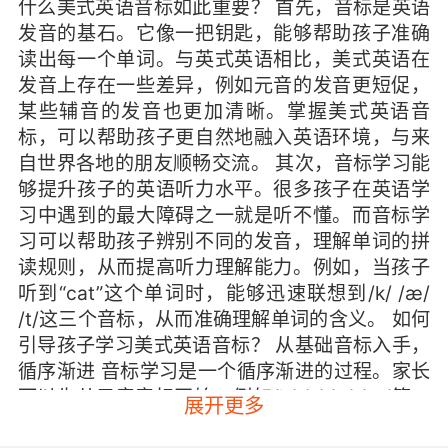
什么美式英语音标如此重要？ 首先，音标是英语
发音的基石。它像一把钥匙，能够帮助孩子准确
读出每一个单词。与英式英语相比，美式英语在
发音上存在一些差异，例如元音的发音更短促，
某些辅音的发音也更加清晰。掌握美式英语音
标，可以帮助孩子更自然地融入英语环境，与来
自世界各地的朋友顺畅交流。 其次，音标学习能
够提升孩子的英语听力水平。很多孩子在英语学
习中遇到的最大障碍之一就是听不懂。而音标学
习可以帮助孩子辨别不同的发音，理解单词的拼
读规则，从而提高听力理解能力。例如，当孩子
听到“cat”这个单词时，能够迅速联想到/k/ /æ/
/t/这三个音标，从而准确理解单词的含义。 如何
引导孩子学习美式英语音标？ 从基础音标入手，
循序渐进 音标学习是一个循序渐进的过程。家长
可以先从元音音标开始，例如/i:/ /ɪ/ /e/ /æ/等，
展开更多
然后逐步引入辅音音标，例如/p/ /b/ /t/ /d/等。