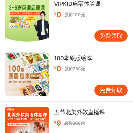
VIPKID启蒙体验课
快速记住单词发音，会用中文注音的方式来标注
0
英语单词。例如，将“cat”标注为“凯特”。这种方
¥
原价100元
法虽然短期内看似有效，但长期来看会阻碍孩子
掌握正确的发音规则，甚至形成错误的发音习
免费领取
惯。 忽视听力训练 音标学习不仅仅是学习发音符
号，更重要的是培养孩子的英语听力能力。家长
在引导孩子学习音标的同时，也要注重听力训
100本原版绘本
练，例如，让孩子听英语儿歌、看英语动画片
等，帮助孩子熟悉英语的语音语调。 缺乏耐心和
0
¥
原价288元
坚持 音标学习是一个长期的过程，需要家长和孩
子共同付出努力。家长要保持耐心，不要急于求
免费领取
成，要鼓励孩子坚持练习，并及时给予肯定和鼓
励。 美式英语音标学习的实用技巧 利用自然拼读
法 自然拼读法是一种将字母与发音对应起来的学
五节北美外教直播课
习方法。家长可以引导孩子学习字母的发音规
则，例如，字母“a”在“cat”中发/æ/，在“cake”中
9
¥
原价888元
发/eɪ/。通过自然拼读法，孩子能够更快速地掌握