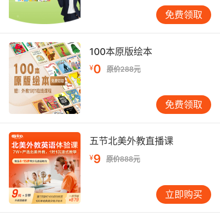
时进行语言练习。此外，虚拟现实（VR）和增强
免费领取
现实（AR）技术的应用，也为孩子们提供了沉浸
式的学习体验，使他们能够更加直观地感受到语
言的应用场景。 家长的角色与支持 在孩子的英语
100本原版绘本
学习过程中，家长的支持和引导至关重要。家长
0
¥
原价288元
应积极参与孩子的学习过程，帮助他们制定合理
的学习计划，并提供必要的资源和支持。同时，
家长还应鼓励孩子多观看英语动画片，并给予积
免费领取
极的反馈和鼓励，增强他们的学习动力。 动画学
习的长期效益 通过观看动画内容翻译，孩子们不
仅能够在短期内提高英语水平，还能够在长期内
五节北美外教直播课
培养对语言的兴趣和热爱。这种兴趣将成为他们
9
¥
原价888元
未来学习英语的强大动力，帮助他们在学术和职
业生涯中取得更大的成功。此外，动画片中的多
元文化元素，还能够帮助孩子们开阔视野，增强
立即购买
跨文化理解能力。 在当今信息爆炸的时代，动画
片已不再仅仅是娱乐工具，它们已经成为了少儿