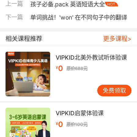
上一篇
孩子必备.pack 英语短语大全
HOT
词汇可能会让孩子感到困惑，从而失去学习的兴
趣。其次，动画片的语言难度应适中，既要有一
下一篇
单词挑战！'won' 在不同句子中的翻译
定的挑战性，又不能过于晦涩难懂。最后，家长
应选择那些能够传递积极价值观的动画片，帮助
孩子在语言学习的同时，培养良好的道德观念。
相关课程推荐
更多课程>
动画学习与互动教学的结合 除了观看动画片，家
长还可以通过与孩子进行互动，进一步强化学习
VIPKID北美外教试听体验课
效果。例如，在观看完一集动画片后，家长可以
0
¥
原价688元
与孩子一起讨论其中的情节和人物，或者模仿其
中的对话进行角色扮演。这种互动式学习不仅能
够加深孩子对内容的理解，还能提高他们的口语
免费领取
表达能力。此外，家长还可以利用动画片中的歌
曲和儿歌，帮助孩子记忆单词和短语。 科技助力
动画学习 随着科技的进步，越来越多的学习工具
VIPKID启蒙体验课
和应用程序应运而生，为孩子们提供了更加丰富
0
¥
原价100元
的学习资源。例如，一些应用程序可以将动画片
中的对话转化为互动练习，让孩子们在观看的同