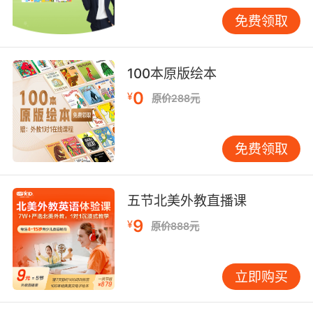
淡，焕发生命力。
免费领取
逻辑严明，串联经历脉络
清晰的逻辑能让经历叙述井井有条。按时间顺
100本原版绘本
序，从早起准备考试时的慌乱，“I woke up
0
¥
early, my heart pounding with nerves, and
原价288元
rushed to the desk to review my notes.” 到考
场上的奋笔疾书，“Inside the exam hall, the
免费领取
clock ticked steadily as I focused on each
question.” 再到结束后的如释重负，一步步引领
读者跟随思路。
五节北美外教直播课
因果关系也能巧妙织就故事网络。因热爱绘画而
9
¥
原价888元
参加艺术展，“My passion for painting drove
me to participate in the local art exhibition.
立即购买
There, seeing so many talented artists
inspired me to strive for better.” 前因后果紧密
相连。VIPKID 的教材编排注重培养学员逻辑思