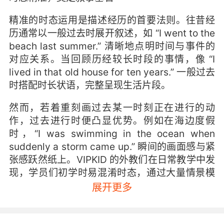
精准的时态运用是描述经历的首要法则。往昔经
历通常以一般过去时展开叙述，如 “I went to the
beach last summer.” 清晰地点明时间与事件的
对应关系。当回顾历经较长时段的事情，像 “I
lived in that old house for ten years.” 一般过去
时搭配时长状语，完整呈现生活片段。
然而，若着重刻画过去某一时刻正在进行的动
作，过去进行时便凸显优势。例如在海边度假
时，“I was swimming in the ocean when
suddenly a storm came up.” 瞬间的画面感与紧
张感跃然纸上。VIPKID 的外教们在日常教学中发
现，学员们初学时易混淆时态，通过大量情景模
拟与专项练习，逐步强化他们对不同时态在经历
展开更多
描述中精准切换的能力，让叙事节奏有条不紊。
细节充盈，搭建生动框架