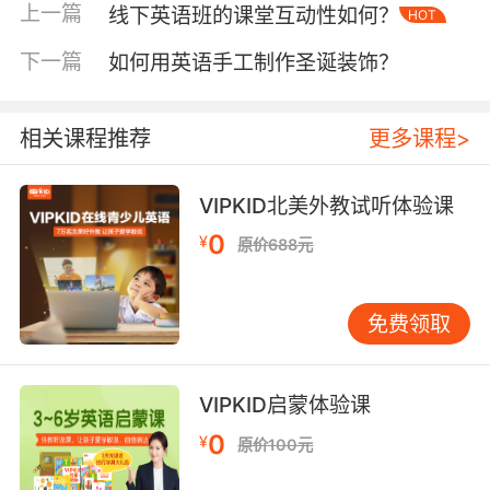
上一篇
线下英语班的课堂互动性如何？
HOT
细节决定描述的生动程度。视觉上，描绘校园运
下一篇
如何用英语手工制作圣诞装饰？
动会的场景，“The track was filled with
cheering crowds, their banners fluttering in
the wind.” 色彩斑斓的画面仿若眼前；听觉方
相关课程推荐
更多课程>
面，回忆雨夜在家，“The rain beat against the
windows with a rhythmic patter, mingling
VIPKID北美外教试听体验课
with the soft hum of the refrigerator.” 营造出
0
静谧又略带孤寂的氛围。
¥
原价688元
情感细节同样不可或缺。讲述比赛失利后的心
情，“My heart sank like a stone as I watched
免费领取
the other team celebrate, a mix of
disappointment and self-doubt washing over
VIPKID启蒙体验课
me.” 让读者感同身受。VIPKID 课程中，外教常
引导学员挖掘经历中的细微之处，鼓励他们用多
0
¥
原价100元
元感官视角与真挚情感填充描述，使故事摆脱平