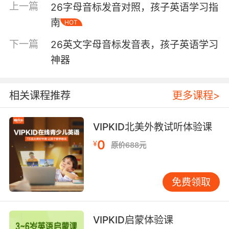
将学习过程与游戏结合，能够大大提高他们的学
上一篇
26字母音标发音对照，孩子英语学习指
习兴趣。可以通过字母拼图、发音接龙等游戏，
南
HOT
让孩子在玩乐中掌握音标发音。例如，家长可以
下一篇
和孩子一起玩“找字母”的游戏，让孩子在找到字
26英文字母音标发音表，孩子英语学习
母的同时，准确读出其音标。
神器
重复和巩固：学习音标需要不断的重复和巩固。
可以通过日常对话、歌曲、故事等形式，让孩子
相关课程推荐
更多课程>
反复练习每个字母的发音。例如，在唱字母歌
时，可以特别强调每个字母的音标发音，帮助孩
VIPKID北美外教试听体验课
子加深记忆。
0
¥
原价688元
利用科技工具：现代科技为孩子的学习提供了丰
富的资源。可以使用英语学习APP、在线课程
免费领取
等，让孩子通过互动式学习，掌握音标发音。例
如，一些APP提供了发音示范和录音功能，孩子
可以通过模仿和对比，纠正自己的发音。
VIPKID启蒙体验课