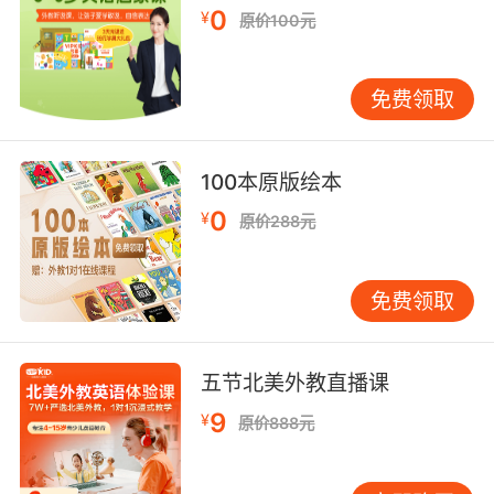
常见问题及解决方法 在教授孩子26字母音标发音
0
¥
原价100元
的过程中，家长和老师可能会遇到一些常见问
题。例如，孩子可能会混淆某些发音相似的字
母，如“B”和“D”，或者“P”和“T”。针对这些问题，
免费领取
可以通过以下方法进行解决：
区分发音特点：通过对比发音，帮助孩子理解每
100本原版绘本
个字母的发音特点。例如，可以让孩子观察发音
0
¥
原价288元
时嘴唇和舌头的位置，从而区分“B”和“D”的发
音。
免费领取
多听多模仿：让孩子多听标准的发音示范，并通
过模仿练习，纠正自己的发音。可以通过播放英
语儿歌、故事等，让孩子在潜移默化中掌握正确
五节北美外教直播课
的发音。
9
¥
原价888元
鼓励和表扬：在孩子取得进步时，及时给予鼓励
和表扬，增强他们的学习动力。可以通过设立小