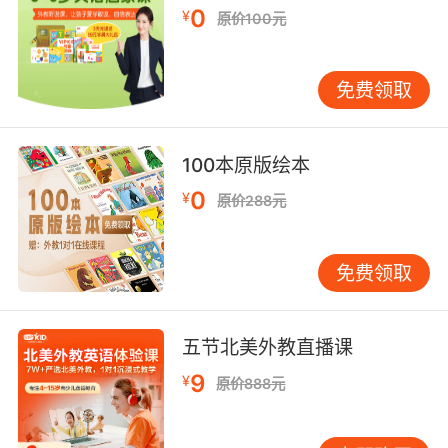
学习到“the Great Barrier Reef”这个词时，如果
0
¥
原价100元
他们知道这是澳大利亚的一个著名景点，是世界
上最大的珊瑚礁系统，他们就能更好地理解这个
词的含义，并对澳大利亚的自然环境产生兴趣。
免费领取
同样，当孩子们学习到“the Rocky Mountains”这
个词时，如果他们知道这是北美洲的一条著名山
100本原版绘本
脉，横跨美国和加拿大，他们就能更好地记住这
个词，并对北美洲的地理特征产生兴趣。通过这
0
¥
原价288元
种方式，孩子们不仅能够掌握词汇，还能拓宽他
们的知识面，增强他们的地理素养。
历史事件与语言学习的融合 历史事件是语言学习
免费领取
的重要组成部分。了解英语国家的历史事件，不
仅能够帮助孩子们更好地理解这些国家的文化，
还能帮助他们更好地掌握语言。例如，当孩子们
五节北美外教直播课
学习到“the American Revolution”这个词时，如
9
¥
原价888元
果他们知道这是美国独立战争，是美国从英国独
立出来的重要历史事件，他们就能更好地理解这