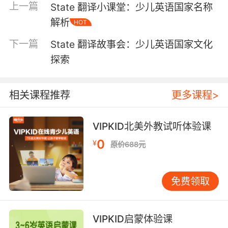
上一篇
State 翻译小课堂：少儿英语国家名称
数游客。
通过国家知识拓展英语学习 了解这些英语国家的
解析
HOT
文化背景，不仅能够帮助孩子们更好地理解英
下一篇
State 翻译故事会：少儿英语国家文化
语，还能激发他们对语言学习的兴趣。例如，当
探索
孩子们学习到“Thanksgiving”这个词时，如果他
们知道这是美国的一个重要节日，起源于早期的
移民与当地印第安人的友好交往，他们就能更好
相关课程推荐
更多课程>
地理解这个词的文化内涵。 同样，当孩子们学习
到“kangaroo”这个词时，如果他们知道这是澳大
VIPKID北美外教试听体验课
利亚特有的动物，他们就能更好地记住这个词，
并对澳大利亚的自然环境产生兴趣。通过这种方
0
¥
原价688元
式，孩子们不仅能够掌握词汇，还能拓宽他们的
知识面，增强他们的文化素养。
地理知识与语言学习的结合 地理知识是语言学习
免费领取
的重要组成部分。了解英语国家的地理特征，不
仅能够帮助孩子们更好地理解这些国家的文化，
VIPKID启蒙体验课
还能帮助他们更好地掌握语言。例如，当孩子们