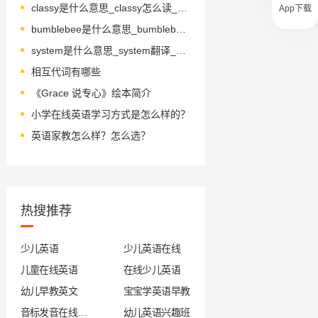
classy是什么意思_classy怎么读_音标'klɑ-sɪ
App下载
bumblebee是什么意思_bumblebee怎么读_音标ˈbʌmblbi-
system是什么意思_system翻译_读音_用法_翻译
相互代词有哪些
《Grace 说专心》绘本简介
小学在线英语学习方式是怎么样的？
英语家教怎么样？怎么选？
热搜推荐
少儿英语
少儿英语在线
儿童在线英语
在线少儿英语
幼儿早教英文
宝宝学英语早教
音标发音在线试听
幼儿英语兴趣班