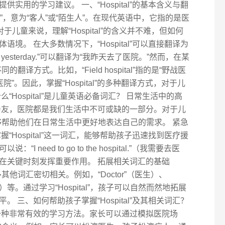
实用的学习建议。 一、“Hospital”的基本含义与翻
ospes”，意为“客人”或“陌生人”。在现代英语中，它指的是医
儿童来说，理解“Hospital”的含义并不难，但如何
境。 在大多数情况下，“Hospital”可以直接翻译为
spital yesterday.”可以翻译为“我昨天去了医院。”然而，在某
同的翻译方式。比如，“Field hospital”指的是“野战医
则是“儿童医院”。因此，掌握“Hospital”的多种翻译方式，对于儿
Hospital”是儿童英语必备词汇？ 日常生活中的高
亲友，医院都是我们生活中不可或缺的一部分。对于儿
义，能够帮助他们在日常生活中更好地表达自己的需求。 紧急
“Hospital”这一词汇，能够帮助孩子迅速找到医疗援
need to go to the hospital.”（我需要去医
在关键时刻发挥重要作用。 拓展相关词汇的基础
许多其他词汇密切相关。例如，“Doctor”（医生）、
（药物）等。通过学习“Hospital”，孩子可以自然而然地拓展
 三、如何帮助孩子掌握“Hospital”及其相关词汇？
一种非常有效的学习方法。家长可以通过模拟医院场