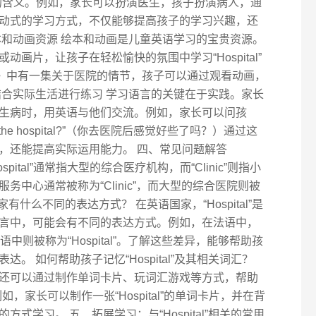
al”的含义。例如，家长可以扮演医生，孩子扮演病人，通
动式的学习方式，不仅能够提高孩子的学习兴趣，还
本和动画资源 绘本和动画是儿童英语学习的宝贵资源。
画片，让孩子在轻松愉快的氛围中学习“Hospital”
Pig》中有一集关于医院的情节，孩子可以通过观看动画，
结合实际生活进行练习 学习语言的关键在于实践。家长
生病时，用英语与他们交流。例如，家长可以问孩
visiting the hospital?”（你去医院后感觉好些了吗？）通过这
，还能提高实际运用能力。 四、常见问题解答
 “Hospital”通常指大型的综合医疗机构，而“Clinic”则指小
中心通常被称为“Clinic”，而大型的综合医院则被
”在不同国家有什么不同的表达方式？ 在英语国家，“Hospital”是
言中，可能会有不同的表达方式。例如，在法语中，
，在西班牙语中则被称为“Hospital”。了解这些差异，能够帮助孩
。 如何帮助孩子记忆“Hospital”及其相关词汇？
还可以通过制作单词卡片、玩词汇游戏等方式，帮助
。例如，家长可以制作一张“Hospital”的单词卡片，并在背
式学习。 五、拓展学习：与“Hospital”相关的常用